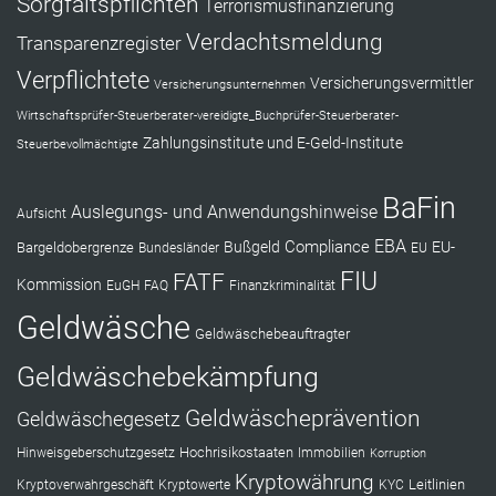
Sorgfaltspflichten
Terrorismusfinanzierung
Verdachtsmeldung
Transparenzregister
Verpflichtete
Versicherungsvermittler
Versicherungsunternehmen
Wirtschaftsprüfer-Steuerberater-vereidigte_Buchprüfer-Steuerberater-
Zahlungsinstitute und E-Geld-Institute
Steuerbevollmächtigte
BaFin
Auslegungs- und Anwendungshinweise
Aufsicht
EBA
Compliance
Bußgeld
EU-
Bargeldobergrenze
Bundesländer
EU
FIU
FATF
Kommission
EuGH
FAQ
Finanzkriminalität
Geldwäsche
Geldwäschebeauftragter
Geldwäschebekämpfung
Geldwäscheprävention
Geldwäschegesetz
Hochrisikostaaten
Hinweisgeberschutzgesetz
Immobilien
Korruption
Kryptowährung
Leitlinien
Kryptoverwahrgeschäft
Kryptowerte
KYC