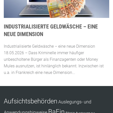
INDUSTRIALISIERTE GELDWÄSCHE – EINE
NEUE DIMENSION
Industrialisierte Geldwäsche – eine neue Dimension
18.05.2026 – Dass Kriminelle immer häufiger
unbescholtene Bürger als Finanzagenten oder Money
Mules ausnutzen, ist hinlänglich bekannt. Inzwischen ist
u.a. in Frankreich eine neue Dimension...
Aufsichtsbehörden
Auslegungs- und
BaFin
Anwendungshinweise