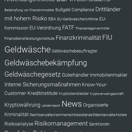
Bitcoin
Bundesamt zur
Drittländer
Compliance
Bußgeld
Bekämpfung von Finanzkriminalität
mit hohem Risiko
EU-
EBA
EU-Geldwäscherichtlinie
FATF
Kommission
EU-Verordnung
Finanzanlagenvermittler
FIU
Finanzkriminalität
Finanzdienstleistungsinstitute
Geldwäsche
Geldwäschebeauftragter
Geldwäschebekämpfung
Geldwäschegesetz
Güterhändler
Immobilienmakler
Interne Sicherungsmaßnahmen
Know-Your-
Customer
Kreditinstitute
Kryptodienstleister
Kryptoverwahrgeschäft
News
Kryptowährung
Organisierte
Länderreport
Kriminalität
Rechtsanwälte-Kammerrechtsbeistände-Patentanwälte-Notare
Risikomanagement
Risikoanalyse
Sanktionen