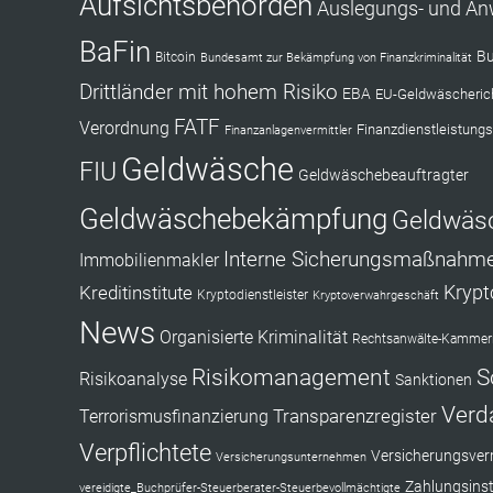
Aufsichtsbehörden
Auslegungs- und A
BaFin
Bu
Bitcoin
Bundesamt zur Bekämpfung von Finanzkriminalität
Drittländer mit hohem Risiko
EBA
EU-Geldwäscherich
FATF
Verordnung
Finanzdienstleistungs
Finanzanlagenvermittler
Geldwäsche
FIU
Geldwäschebeauftragter
Geldwäschebekämpfung
Geldwäs
Interne Sicherungsmaßnahm
Immobilienmakler
Kryp
Kreditinstitute
Kryptodienstleister
Kryptoverwahrgeschäft
News
Organisierte Kriminalität
Rechtsanwälte-Kammerr
Risikomanagement
S
Risikoanalyse
Sanktionen
Verd
Transparenzregister
Terrorismusfinanzierung
Verpflichtete
Versicherungsverm
Versicherungsunternehmen
Zahlungsinst
vereidigte_Buchprüfer-Steuerberater-Steuerbevollmächtigte