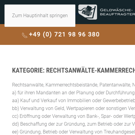
Zum Hauptinhalt springen
+49 (0) 721 98 96 380
KATEGORIE:
RECHTSANWÄLTE-KAMMERRECH
Rechtsanwälte, Kammerrechtsbeistände, Patentanwälte, Not
a) für ihren Mandanten an der Planung oder Durchführung
aa) Kauf und Verkauf von Immobilien oder Gewerbebetrieb
bb) Verwaltung von Geld, Wertpapieren oder sonstigen V
cc) Eröffnung oder Verwaltung von Bank-, Spar- oder Wert
dd) Beschaffung der zur Gründung, zum Betrieb oder zur Ve
ee) Gründung, Betrieb oder Verwaltung von Treuhandgesell