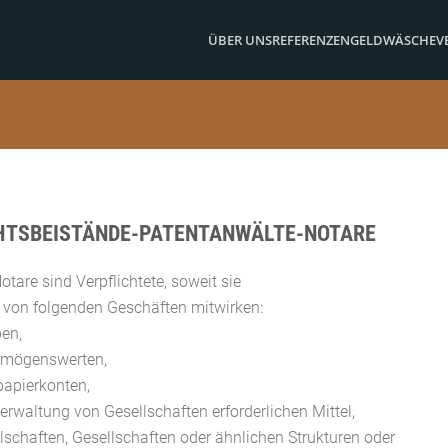
ÜBER UNS
REFERENZEN
GELDWÄSCHE
V
TSBEISTÄNDE-PATENTANWÄLTE-NOTARE
are sind Verpflichtete, soweit sie
 von folgenden Geschäften mitwirken:
en,
ermögenswerten,
papierkonten,
rwaltung von Gesellschaften erforderlichen Mittel,
schaften, Gesellschaften oder ähnlichen Strukturen oder