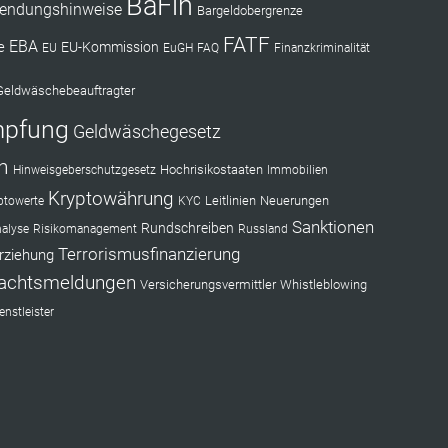
BaFin
endungshinweise
Bargeldobergrenze
FATF
EBA
e
EU-Kommission
EU
EuGH
FAQ
Finanzkriminalität
Geldwäschebeauftragter
mpfung
Geldwäschegesetz
n
Hochrisikostaaten
Hinweisgeberschutzgesetz
Immobilien
Kryptowährung
Leitlinien
Neuerungen
ptowerte
KYC
Sanktionen
Rundschreiben
nalyse
Risikomanagement
Russland
Terrorismusfinanzierung
rziehung
achtsmeldungen
Versicherungsvermittler
Whistleblowing
nstleister