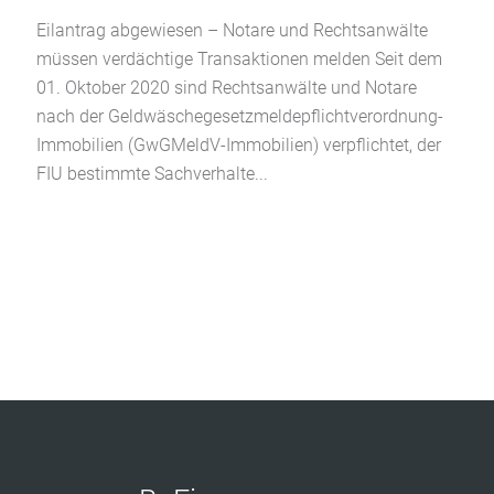
Eilantrag abgewiesen – Notare und Rechtsanwälte
müssen verdächtige Transaktionen melden Seit dem
01. Oktober 2020 sind Rechtsanwälte und Notare
nach der Geldwäschegesetzmeldepflichtverordnung-
Immobilien (GwGMeldV-Immobilien) verpflichtet, der
FIU bestimmte Sachverhalte...