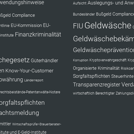
nwendungshinweise
Auslegungs- und Anw
Aufsicht
Complianc
Bußgeld
Bundesländer
Compliance
ßgeld
Geldwäsche
FIU
EU-Kommission
EU-
tlinie
Finanzkriminalität
institute
Geldwäschebekä
Geldwäschepräventio
chegesetz
Güterhändler
Kryptoverwahrgeschäft
Kry
Korruption
Organisierte Kriminalität
Risikoa
en
Know-Your-Customer
Sorgfaltspflichten
Steuerhinte
towährung
Länderreport
Verd
Transparenzregister
echtsbeistände-Patentanwälte-Notare
wirtschaftlich Berechtigter
Zahlungsdie
orgfaltspflichten
achtsmeldung
ittler
Wirtschaftsprüfer-Steuerberater-
itute und E-Geld-Institute