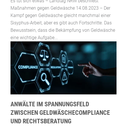
Es tut sich etwas – Landtag NRW beschließt
Maßnahmen gegen Geldwäsche 14.08.2023 – Der
Kampf gegen Geldwäsche gleicht manchmal einer
Sisyphus-Arbeit, aber es gibt auch Fortschritte. Das
Bewusstsein, dass die Bekämpfung von Geldwäsche
eine wichtige Aufgabe...
ANWÄLTE IM SPANNUNGSFELD
ZWISCHEN GELDWÄSCHECOMPLIANCE
UND RECHTSBERATUNG