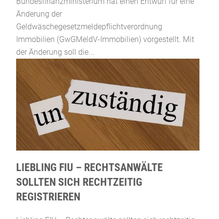
Bundesfinanzministerium hat einen Entwurf für eine
Änderung der
Geldwäschegesetzmeldepflichtverordnung
Immobilien (GwGMeldV-Immobilien) vorgestellt. Mit
der Änderung soll die...
LIEBLING FIU – RECHTSANWÄLTE
SOLLTEN SICH RECHTZEITIG
REGISTRIEREN