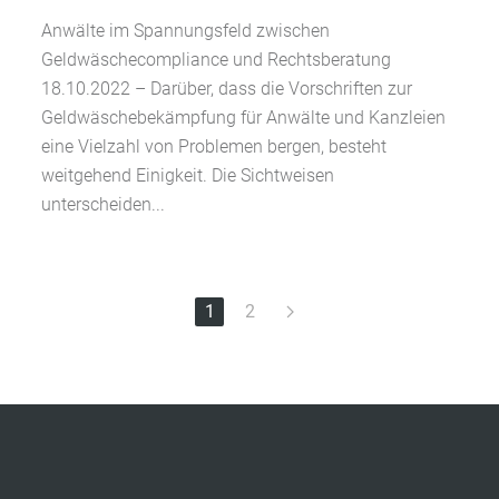
Anwälte im Spannungsfeld zwischen
Geldwäschecompliance und Rechtsberatung
18.10.2022 – Darüber, dass die Vorschriften zur
Geldwäschebekämpfung für Anwälte und Kanzleien
eine Vielzahl von Problemen bergen, besteht
weitgehend Einigkeit. Die Sichtweisen
unterscheiden...
1
2