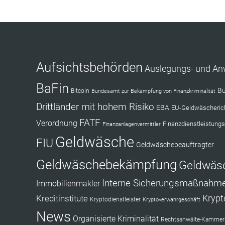
Aufsichtsbehörden
Auslegungs- und A
BaFin
Bu
Bitcoin
Bundesamt zur Bekämpfung von Finanzkriminalität
Drittländer mit hohem Risiko
EBA
EU-Geldwäscherich
FATF
Verordnung
Finanzdienstleistungs
Finanzanlagenvermittler
Geldwäsche
FIU
Geldwäschebeauftragter
Geldwäschebekämpfung
Geldwäs
Interne Sicherungsmaßnahm
Immobilienmakler
Kryp
Kreditinstitute
Kryptodienstleister
Kryptoverwahrgeschäft
News
Organisierte Kriminalität
Rechtsanwälte-Kammerr