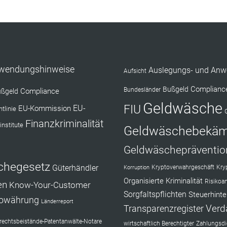
nwendungshinweise
Auslegungs- und Anw
Aufsicht
Complianc
Bußgeld
Bundesländer
Compliance
ßgeld
Geldwäsche
FIU
EU-Kommission
EU-
tlinie
Finanzkriminalität
institute
Geldwäschebekä
Geldwäschepräventio
chegesetz
Güterhändler
Kryptoverwahrgeschäft
Kry
Korruption
Organisierte Kriminalität
Risikoa
en
Know-Your-Customer
Sorgfaltspflichten
Steuerhinte
towährung
Länderreport
Verd
Transparenzregister
echtsbeistände-Patentanwälte-Notare
wirtschaftlich Berechtigter
Zahlungsdie