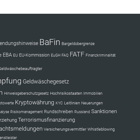
BaFin
endungshinweise
Bargeldobergrenze
FATF
EBA
e
EU-Kommission
EU
EuGH
FAQ
Finanzkriminalität
Geldwäschebeauftragter
mpfung
Geldwäschegesetz
n
Hochrisikostaaten
Hinweisgeberschutzgesetz
Immobilien
Kryptowährung
Leitlinien
Neuerungen
ptowerte
KYC
Sanktionen
Rundschreiben
nalyse
Risikomanagement
Russland
Terrorismusfinanzierung
rziehung
achtsmeldungen
Versicherungsvermittler
Whistleblowing
nstleister