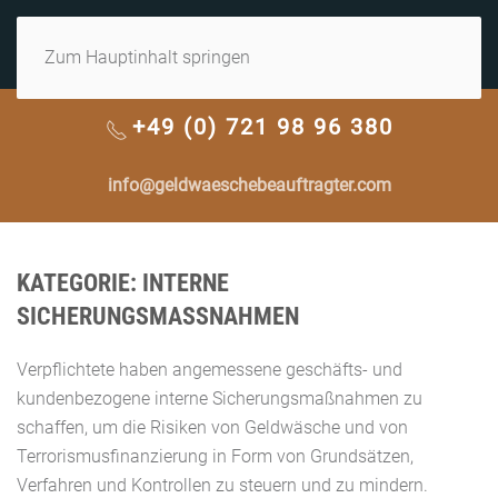
MENÜ
Zum Hauptinhalt springen
+49 (0) 721 98 96 380
info@geldwaeschebeauftragter.com
KATEGORIE:
INTERNE
SICHERUNGSMASSNAHMEN
Verpflichtete haben angemessene geschäfts- und
kundenbezogene interne Sicherungsmaßnahmen zu
schaffen, um die Risiken von Geldwäsche und von
Terrorismusfinanzierung in Form von Grundsätzen,
Verfahren und Kontrollen zu steuern und zu mindern.