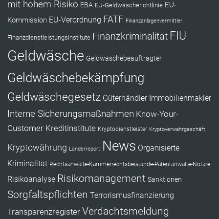
mit hohem Risiko
EU-
EBA
EU-Geldwäscherichtlinie
FATF
Kommission
EU-Verordnung
Finanzanlagenvermittler
FIU
Finanzkriminalität
Finanzdienstleistungsinstitute
Geldwäsche
Geldwäschebeauftragter
Geldwäschebekämpfung
Geldwäschegesetz
Güterhändler
Immobilienmakler
Interne Sicherungsmaßnahmen
Know-Your-
Customer
Kreditinstitute
Kryptodienstleister
Kryptoverwahrgeschäft
News
Kryptowährung
Organisierte
Länderreport
Kriminalität
Rechtsanwälte-Kammerrechtsbeistände-Patentanwälte-Notare
Risikomanagement
Risikoanalyse
Sanktionen
Sorgfaltspflichten
Terrorismusfinanzierung
Verdachtsmeldung
Transparenzregister