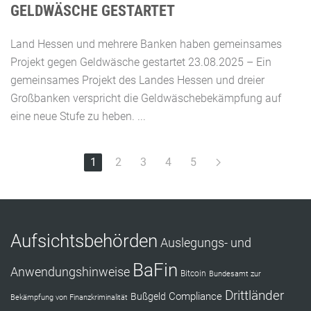
GELDWÄSCHE GESTARTET
Land Hessen und mehrere Banken haben gemeinsames
Projekt gegen Geldwäsche gestartet 23.08.2025 – Ein
gemeinsames Projekt des Landes Hessen und dreier
Großbanken verspricht die Geldwäschebekämpfung auf
eine neue Stufe zu heben. ...
1
2
3
4
5
Aufsichtsbehörden
Auslegungs- und
BaFin
Anwendungshinweise
Bitcoin
Bundesamt zur
Drittländer
Compliance
Bußgeld
Bekämpfung von Finanzkriminalität