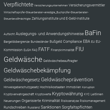
Verpflichtete
Versicherungsvermittler
Versicherungsunternehmen
Wirtschaftsprüfer-Steuerberater-vereidigte_Buchprüfer-Steuerberater-
Zahlungsinstitute und E-Geld-Institute
Steuerbevollmächtigte
BaFin
Auslegungs- und Anwendungshinweise
Aufsicht
EBA
Compliance
Bußgeld
EU-
Bargeldobergrenze
Bundesländer
EU
FIU
FATF
Kommission
EuGH
FAQ
Finanzkriminalität
Geldwäsche
Geldwäschebeauftragter
Geldwäschebekämpfung
Geldwäscheprävention
Geldwäschegesetz
Hochrisikostaaten
Hinweisgeberschutzgesetz
Immobilien
Korruption
Kryptowährung
Leitlinien
Kryptoverwahrgeschäft
Kryptowerte
KYC
Organisierte Kriminalität
Neuerungen
Risikoanalyse
Risikomanagement
Sanktionen
Sorgfaltspflichten
Rundschreiben
Russland