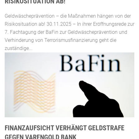
ISIKOSITUATION AB!
Geldwäscheprävention – die Maßnahmen hängen von der
Risikosituation ab! 30.11.2025 – In ihrer Eröffnungsrede zur
7. Fachtagung der BaFin zur Geldwäscheprävention und
Verhinderung von Terrorismusfinanzierung geht die
zuständige...
FINANZAUFSICHT VERHÄNGT GELDSTRAFE
GEGEN VARENGOLD BANK