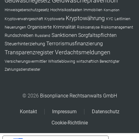
Geldwäscheprävention
Geldwäschegesetz
Hochrisikostaaten
Hinweisgeberschutzgesetz
Immobilien
Korruption
Kryptowährung
Leitlinien
Kryptoverwahrgeschäft
Kryptowerte
KYC
Organisierte Kriminalität
Neuerungen
Risikoanalyse
Risikomanagement
Sanktionen
Sorgfaltspflichten
Rundschreiben
Russland
Terrorismusfinanzierung
Steuerhinterziehung
Verdachtsmeldungen
Transparenzregister
Versicherungsvermittler
Whistleblowing
wirtschaftlich Berechtigter
Zahlungsdienstleister
© 2026
Bisonpliance Rechtsanwalts GmbH
Kontakt
Impressum
Datenschutz
Cookie-Richtlinie