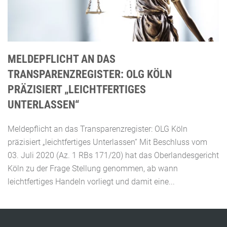
MELDEPFLICHT AN DAS
TRANSPARENZREGISTER: OLG KÖLN
PRÄZISIERT „LEICHTFERTIGES
UNTERLASSEN“
Meldepflicht an das Transparenzregister: OLG Köln
präzisiert „leichtfertiges Unterlassen“ Mit Beschluss vom
03. Juli 2020 (Az. 1 RBs 171/20) hat das Oberlandesgericht
Köln zu der Frage Stellung genommen, ab wann
leichtfertiges Handeln vorliegt und damit eine...