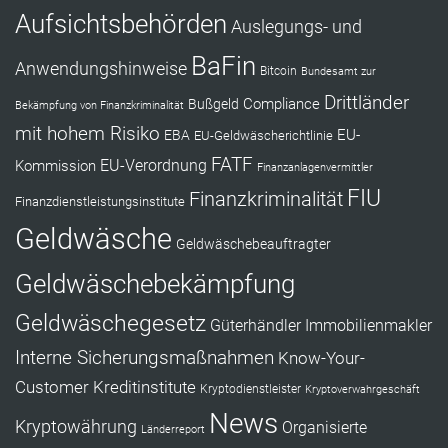
Aufsichtsbehörden
Auslegungs- und
BaFin
Anwendungshinweise
Bitcoin
Bundesamt zur
Drittländer
Compliance
Bußgeld
Bekämpfung von Finanzkriminalität
mit hohem Risiko
EU-
EBA
EU-Geldwäscherichtlinie
FATF
Kommission
EU-Verordnung
Finanzanlagenvermittler
FIU
Finanzkriminalität
Finanzdienstleistungsinstitute
Geldwäsche
Geldwäschebeauftragter
Geldwäschebekämpfung
Geldwäschegesetz
Güterhändler
Immobilienmakler
Interne Sicherungsmaßnahmen
Know-Your-
Customer
Kreditinstitute
Kryptodienstleister
Kryptoverwahrgeschäft
News
Kryptowährung
Organisierte
Länderreport