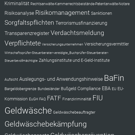
Kriminalität
Rechtsanwälte-Kammerrechtsbeistände-Patentanwälte-Notare
Risikomanagement
Risikoanalyse
Sanktionen
Sorgfaltspflichten
Terrorismusfinanzierung
Verdachtsmeldung
Transparenzregister
Verpflichtete
Versicherungsvermittler
Versicherungsunternehmen
Wirtschaftsprüfer-Steuerberater-vereidigte_Buchprüfer-Steuerberater-
Zahlungsinstitute und E-Geld-Institute
Steuerbevollmächtigte
BaFin
Auslegungs- und Anwendungshinweise
Aufsicht
EBA
Compliance
Bußgeld
EU-
Bargeldobergrenze
Bundesländer
EU
FIU
FATF
Kommission
EuGH
FAQ
Finanzkriminalität
Geldwäsche
Geldwäschebeauftragter
Geldwäschebekämpfung