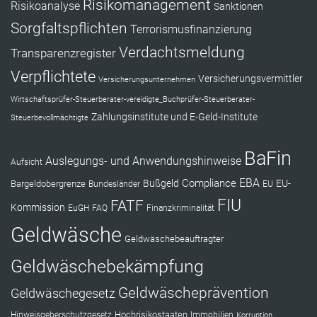
Risikomanagement
Risikoanalyse
Sanktionen
Sorgfaltspflichten
Terrorismusfinanzierung
Verdachtsmeldung
Transparenzregister
Verpflichtete
Versicherungsvermittler
Versicherungsunternehmen
Wirtschaftsprüfer-Steuerberater-vereidigte_Buchprüfer-Steuerberater-
Zahlungsinstitute und E-Geld-Institute
Steuerbevollmächtigte
BaFin
Auslegungs- und Anwendungshinweise
Aufsicht
EBA
Compliance
Bußgeld
EU-
Bargeldobergrenze
Bundesländer
EU
FIU
FATF
Kommission
EuGH
FAQ
Finanzkriminalität
Geldwäsche
Geldwäschebeauftragter
Geldwäschebekämpfung
Geldwäscheprävention
Geldwäschegesetz
Hochrisikostaaten
Hinweisgeberschutzgesetz
Immobilien
Korruption