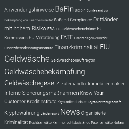
BaFin
Anwendungshinweise
Bitcoin
Bundesamt zur
Drittländer
Compliance
Bußgeld
Bekämpfung von Finanzkriminalität
mit hohem Risiko
EU-
EBA
EU-Geldwäscherichtlinie
FATF
Kommission
EU-Verordnung
Finanzanlagenvermittler
FIU
Finanzkriminalität
Finanzdienstleistungsinstitute
Geldwäsche
Geldwäschebeauftragter
Geldwäschebekämpfung
Geldwäschegesetz
Güterhändler
Immobilienmakler
Interne Sicherungsmaßnahmen
Know-Your-
Customer
Kreditinstitute
Kryptodienstleister
Kryptoverwahrgeschäft
News
Kryptowährung
Organisierte
Länderreport
Kriminalität
Rechtsanwälte-Kammerrechtsbeistände-Patentanwälte-Notare