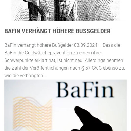
BAFIN VERHÄNGT HÖHERE BUSSGELDER
BaFin verhängt höhere Bußgelder 03.09.2024 – Dass die
BaFin die Geldwäscheprävention zu einem ihrer
Schwerpunkte erklärt hat, ist nicht neu. Allerdings nehmen
die Zahl der Veröffentlichungen nach § 57 GwG ebenso zu,
wie die verhängten...