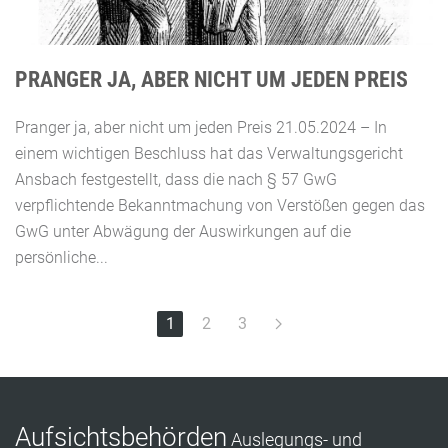
PRANGER JA, ABER NICHT UM JEDEN PREIS
Pranger ja, aber nicht um jeden Preis 21.05.2024 – In
einem wichtigen Beschluss hat das Verwaltungsgericht
Ansbach festgestellt, dass die nach § 57 GwG
verpflichtende Bekanntmachung von Verstößen gegen das
GwG unter Abwägung der Auswirkungen auf die
persönliche...
1
2
3
Aufsichtsbehörden
Auslegungs- und