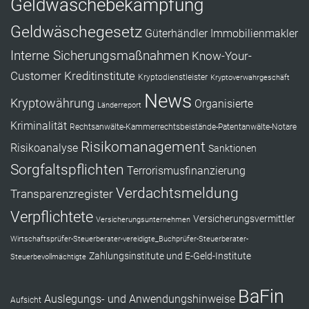
Geldwäschebekämpfung
Geldwäschegesetz
Güterhändler
Immobilienmakler
Interne Sicherungsmaßnahmen
Know-Your-
Customer
Kreditinstitute
Kryptodienstleister
Kryptoverwahrgeschäft
News
Kryptowährung
Organisierte
Länderreport
Kriminalität
Rechtsanwälte-Kammerrechtsbeistände-Patentanwälte-Notare
Risikomanagement
Risikoanalyse
Sanktionen
Sorgfaltspflichten
Terrorismusfinanzierung
Verdachtsmeldung
Transparenzregister
Verpflichtete
Versicherungsvermittler
Versicherungsunternehmen
Wirtschaftsprüfer-Steuerberater-vereidigte_Buchprüfer-Steuerberater-
Zahlungsinstitute und E-Geld-Institute
Steuerbevollmächtigte
BaFin
Auslegungs- und Anwendungshinweise
Aufsicht