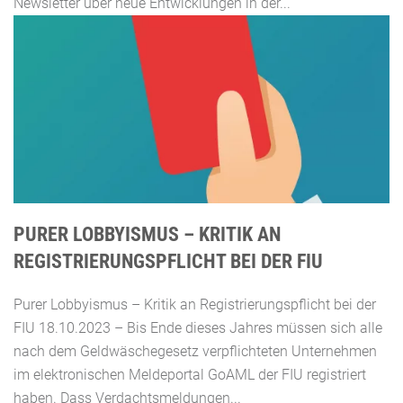
Newsletter über neue Entwicklungen in der...
PURER LOBBYISMUS – KRITIK AN
REGISTRIERUNGSPFLICHT BEI DER FIU
Purer Lobbyismus – Kritik an Registrierungspflicht bei der
FIU 18.10.2023 – Bis Ende dieses Jahres müssen sich alle
nach dem Geldwäschegesetz verpflichteten Unternehmen
im elektronischen Meldeportal GoAML der FIU registriert
haben. Dass Verdachtsmeldungen...