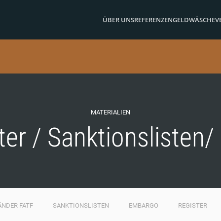
ÜBER UNS
REFERENZEN
GELDWÄSCHE
V
MATERIALIEN
ter / Sanktionslisten/
ÄNDER FATF
SANKTIONSLISTEN
EMBARGO
REGISTER