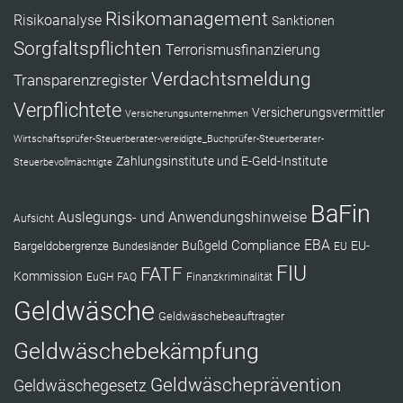
Risikomanagement
Risikoanalyse
Sanktionen
Sorgfaltspflichten
Terrorismusfinanzierung
Verdachtsmeldung
Transparenzregister
Verpflichtete
Versicherungsvermittler
Versicherungsunternehmen
Wirtschaftsprüfer-Steuerberater-vereidigte_Buchprüfer-Steuerberater-
Zahlungsinstitute und E-Geld-Institute
Steuerbevollmächtigte
BaFin
Auslegungs- und Anwendungshinweise
Aufsicht
EBA
Compliance
Bußgeld
EU-
Bargeldobergrenze
Bundesländer
EU
FIU
FATF
Kommission
EuGH
FAQ
Finanzkriminalität
Geldwäsche
Geldwäschebeauftragter
Geldwäschebekämpfung
Geldwäscheprävention
Geldwäschegesetz