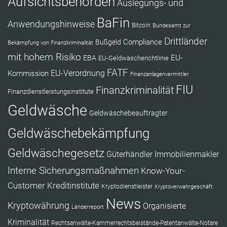
Aufsichtsbehörden
Auslegungs- und
BaFin
Anwendungshinweise
Bitcoin
Bundesamt zur
Drittländer
Compliance
Bußgeld
Bekämpfung von Finanzkriminalität
mit hohem Risiko
EU-
EBA
EU-Geldwäscherichtlinie
FATF
Kommission
EU-Verordnung
Finanzanlagenvermittler
FIU
Finanzkriminalität
Finanzdienstleistungsinstitute
Geldwäsche
Geldwäschebeauftragter
Geldwäschebekämpfung
Geldwäschegesetz
Güterhändler
Immobilienmakler
Interne Sicherungsmaßnahmen
Know-Your-
Customer
Kreditinstitute
Kryptodienstleister
Kryptoverwahrgeschäft
News
Kryptowährung
Organisierte
Länderreport
Kriminalität
Rechtsanwälte-Kammerrechtsbeistände-Patentanwälte-Notare