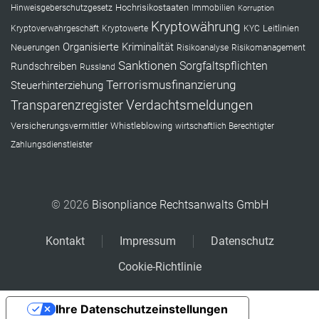
Hochrisikostaaten
Hinweisgeberschutzgesetz
Immobilien
Korruption
Kryptowährung
Leitlinien
Kryptoverwahrgeschäft
Kryptowerte
KYC
Organisierte Kriminalität
Neuerungen
Risikoanalyse
Risikomanagement
Sanktionen
Sorgfaltspflichten
Rundschreiben
Russland
Terrorismusfinanzierung
Steuerhinterziehung
Verdachtsmeldungen
Transparenzregister
Versicherungsvermittler
Whistleblowing
wirtschaftlich Berechtigter
Zahlungsdienstleister
© 2026
Bisonpliance Rechtsanwalts GmbH
Kontakt
Impressum
Datenschutz
Cookie-Richtlinie
Ihre Datenschutzeinstellungen