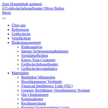
Zum Hauptinhalt springen
Menü
Über uns
Referenzen
Geldwäsche
Verpflichtete
Risikomanagement
Risikoanalyse
Interne Sicherungsmaßnahmen
Sorgfaltspflichten
Know-Your-Customer
Geldwäschebeauftragter
Geldwäschecompliance
Materialien
Behörden/ Ministerien
Berufskammern/ Verbände
Financial Intelligence Units (FIU)
Gesetze/ Richtlinien/ Verordnungen/ Normen
(Int.) Institutionen
Kriminalämter
Rechtsprechung
Register/ Sanktionslisten/ Leaks