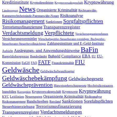
Kryptowährung
Kreditinstitute
Kryptodienstleister
Kryptoverwahrgeschäft
News
Organisierte Kriminalität
Rechtsanwälte-
Länderreport
Risikoanalyse
Kammerrechtsbeistände-Patentanwälte-Notare
Risikomanagement
Sorgfaltspflichten
Sanktionen
Terrorismusfinanzierung
Transparenzregister
Verdachtsmeldung
Verpflichtete
Versicherungsunternehmen
Versicherungsvermittler
Wirtschaftsprüfer-Steuerberater-vereidigte_Buchprüfer-
Zahlungsinstitute und E-Geld-Institute
Steuerberater-Steuerbevollmächtigte
BaFin
Auslegungs- und Anwendungshinweise
Aufsicht
EBA
Compliance
EU-
Bargeldobergrenze
Bußgeld
Bundesländer
EU
FIU
FATF
Kommission
EuGH
FAQ
Finanzkriminalität
Geldwäsche
Geldwäschebeauftragter
Geldwäschebekämpfung
Geldwäschegesetz
Geldwäscheprävention
Hochrisikostaaten
Hinweisgeberschutzgesetz
Kryptowährung
Immobilien
Kryptoverwahrgeschäft
Kryptowerte
Korruption
Organisierte Kriminalität
Leitlinien
Neuerungen
KYC
Risikoanalyse
Sanktionen
Sorgfaltspflichten
Rundschreiben
Risikomanagement
Russland
Terrorismusfinanzierung
Steuerhinterziehung
Verdachtsmeldungen
Transparenzregister