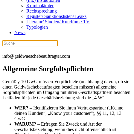
(Int.) Institutionen
Kriminalämter
Rechtsprechung
Register/ Sanktionslisten/ Leaks
Literatur/ Studien/ Rundfunk/ TV
Typologien
News
+49 (0) 721 98 96 380
info@geldwaeschebeauftragter.com
Allgemeine Sorgfaltspflichten
Gemäß § 10 GwG müssen Verpflichtete (unabhängig davon, ob sie
einen Geldwäschebeauftragten bestellen müssen) allgemeine
Sorgfaltspflichten im Umgang mit ihren Geschäftspartnern beachten.
Leitfaden für jede Geschäftsbeziehung sind die „4 W“:
WER?
– Identifizieren Sie ihren Vertragspartner („Kenne
deinen Kunden“, „Know-your-customer“), §§ 11, 12, 13
GwG.
WARUM?
– Erfragen Sie Zweck und Art der
Geschäftsbeziehung, wenn dies nicht offensichtlich ist