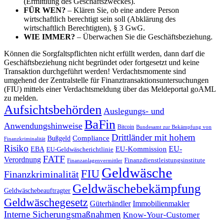
(Ermittlung des Geschäftszweckes).
FÜR WEN?
– Klären Sie, ob eine andere Person
wirtschaftlich berechtigt sein soll (Abklärung des
wirtschaftlich Berechtigten), § 3 GwG.
WIE IMMER?
– Überwachen Sie die Geschäftsbeziehung.
Können die Sorgfaltspflichten nicht erfüllt werden, dann darf die
Geschäftsbeziehung nicht begründet oder fortgesetzt und keine
Transaktion durchgeführt werden! Verdachtsmomente sind
umgehend der Zentralstelle für Finanztransaktionsuntersuchungen
(FIU) mittels einer Verdachtsmeldung über das Meldeportal goAML
zu melden.
Aufsichtsbehörden
Auslegungs- und
BaFin
Anwendungshinweise
Bitcoin
Bundesamt zur Bekämpfung von
Drittländer mit hohem
Compliance
Bußgeld
Finanzkriminalität
Risiko
EU-
EU-Kommission
EBA
EU-Geldwäscherichtlinie
FATF
Verordnung
Finanzdienstleistungsinstitute
Finanzanlagenvermittler
Geldwäsche
FIU
Finanzkriminalität
Geldwäschebekämpfung
Geldwäschebeauftragter
Geldwäschegesetz
Güterhändler
Immobilienmakler
Interne Sicherungsmaßnahmen
Know-Your-Customer