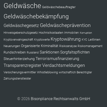
Geldwäsche
Geldwäschebeauftragter
Geldwäschebekämpfung
Geldwäscheprävention
Geldwäschegesetz
Hochrisikostaaten
Hinweisgeberschutzgesetz
Immobilien
Korruption
Kryptowährung
Leitlinien
Kryptoverwahrgeschäft
Kryptowerte
KYC
Organisierte Kriminalität
Neuerungen
Risikoanalyse
Risikomanagement
Sanktionen
Sorgfaltspflichten
Rundschreiben
Russland
Terrorismusfinanzierung
Steuerhinterziehung
Verdachtsmeldungen
Transparenzregister
Versicherungsvermittler
Whistleblowing
wirtschaftlich Berechtigter
Zahlungsdienstleister
© 2026
Bisonpliance Rechtsanwalts GmbH