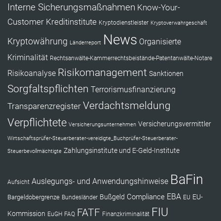
Interne Sicherungsmaßnahmen
Know-Your-
Customer
Kreditinstitute
Kryptodienstleister
Kryptoverwahrgeschäft
News
Kryptowährung
Organisierte
Länderreport
Kriminalität
Rechtsanwälte-Kammerrechtsbeistände-Patentanwälte-Notare
Risikomanagement
Risikoanalyse
Sanktionen
Sorgfaltspflichten
Terrorismusfinanzierung
Verdachtsmeldung
Transparenzregister
Verpflichtete
Versicherungsvermittler
Versicherungsunternehmen
Wirtschaftsprüfer-Steuerberater-vereidigte_Buchprüfer-Steuerberater-
Zahlungsinstitute und E-Geld-Institute
Steuerbevollmächtigte
BaFin
Auslegungs- und Anwendungshinweise
Aufsicht
EBA
Compliance
Bußgeld
EU-
Bargeldobergrenze
Bundesländer
EU
FIU
FATF
Kommission
EuGH
FAQ
Finanzkriminalität