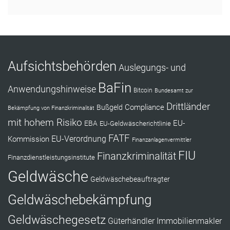
Aufsichtsbehörden
Auslegungs- und
BaFin
Anwendungshinweise
Bitcoin
Bundesamt zur
Drittländer
Compliance
Bußgeld
Bekämpfung von Finanzkriminalität
mit hohem Risiko
EU-
EBA
EU-Geldwäscherichtlinie
FATF
Kommission
EU-Verordnung
Finanzanlagenvermittler
FIU
Finanzkriminalität
Finanzdienstleistungsinstitute
Geldwäsche
Geldwäschebeauftragter
Geldwäschebekämpfung
Geldwäschegesetz
Güterhändler
Immobilienmakler