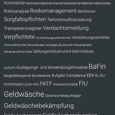
Kriminalität
Rechtsanwälte-Kammerrechtsbeistände-Patentanwälte-Notare
Risikomanagement
Risikoanalyse
Sanktionen
Sorgfaltspflichten
Terrorismusfinanzierung
Verdachtsmeldung
Transparenzregister
Verpflichtete
Versicherungsvermittler
Versicherungsunternehmen
Wirtschaftsprüfer-Steuerberater-vereidigte_Buchprüfer-Steuerberater-
Zahlungsinstitute und E-Geld-Institute
Steuerbevollmächtigte
BaFin
Auslegungs- und Anwendungshinweise
Aufsicht
EBA
Compliance
Bußgeld
EU-
Bargeldobergrenze
Bundesländer
EU
FIU
FATF
Kommission
EuGH
FAQ
Finanzkriminalität
Geldwäsche
Geldwäschebeauftragter
Geldwäschebekämpfung