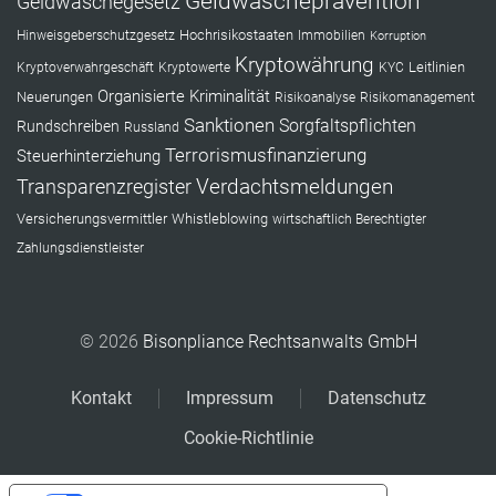
Geldwäscheprävention
Geldwäschegesetz
Hochrisikostaaten
Hinweisgeberschutzgesetz
Immobilien
Korruption
Kryptowährung
Leitlinien
Kryptoverwahrgeschäft
Kryptowerte
KYC
Organisierte Kriminalität
Neuerungen
Risikoanalyse
Risikomanagement
Sanktionen
Sorgfaltspflichten
Rundschreiben
Russland
Terrorismusfinanzierung
Steuerhinterziehung
Verdachtsmeldungen
Transparenzregister
Versicherungsvermittler
Whistleblowing
wirtschaftlich Berechtigter
Zahlungsdienstleister
© 2026
Bisonpliance Rechtsanwalts GmbH
Kontakt
Impressum
Datenschutz
Cookie-Richtlinie