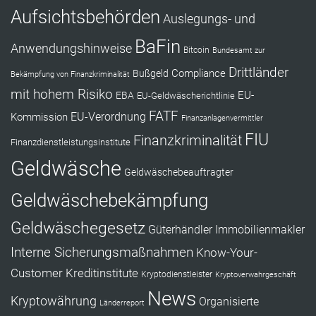
Aufsichtsbehörden
Auslegungs- und
BaFin
Anwendungshinweise
Bitcoin
Bundesamt zur
Drittländer
Compliance
Bußgeld
Bekämpfung von Finanzkriminalität
mit hohem Risiko
EU-
EBA
EU-Geldwäscherichtlinie
FATF
Kommission
EU-Verordnung
Finanzanlagenvermittler
FIU
Finanzkriminalität
Finanzdienstleistungsinstitute
Geldwäsche
Geldwäschebeauftragter
Geldwäschebekämpfung
Geldwäschegesetz
Güterhändler
Immobilienmakler
Interne Sicherungsmaßnahmen
Know-Your-
Customer
Kreditinstitute
Kryptodienstleister
Kryptoverwahrgeschäft
News
Kryptowährung
Organisierte
Länderreport