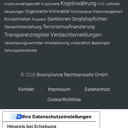
Kryptowährung
Leitlinien
Kryptoverwahrgeschäft
Kryptowerte
KYC
Organisierte Kriminalität
Neuerungen
Risikoanalyse
Risikomanagement
Sanktionen
Sorgfaltspflichten
Rundschreiben
Russland
Terrorismusfinanzierung
Steuerhinterziehung
Verdachtsmeldungen
Transparenzregister
Versicherungsvermittler
Whistleblowing
wirtschaftlich Berechtigter
Zahlungsdienstleister
© 2026
Bisonpliance Rechtsanwalts GmbH
Kontakt
Impressum
Datenschutz
Cookie-Richtlinie
Ihre Datenschutzeinstellungen
Hinweis bei Erhebung