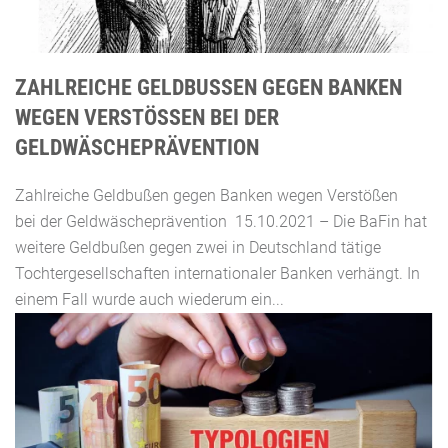
ZAHLREICHE GELDBUSSEN GEGEN BANKEN W
EGEN VERSTÖSSEN BEI DER GE
LDWÄSCHEPRÄVENTION
Zahlreiche Geldbußen gegen Banken wegen Verstößen
bei der Geldwäscheprävention 15.10.2021 – Die BaFin hat
weitere Geldbußen gegen zwei in Deutschland tätige
Tochtergesellschaften internationaler Banken verhängt. In
einem Fall wurde auch wiederum ein...