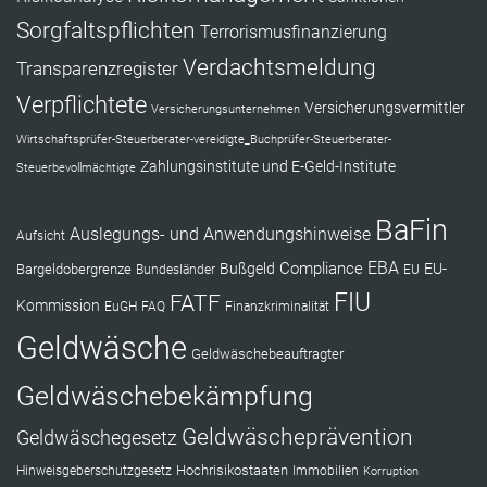
Sorgfaltspflichten
Terrorismusfinanzierung
Verdachtsmeldung
Transparenzregister
Verpflichtete
Versicherungsvermittler
Versicherungsunternehmen
Wirtschaftsprüfer-Steuerberater-vereidigte_Buchprüfer-Steuerberater-
Zahlungsinstitute und E-Geld-Institute
Steuerbevollmächtigte
BaFin
Auslegungs- und Anwendungshinweise
Aufsicht
EBA
Compliance
Bußgeld
EU-
Bargeldobergrenze
Bundesländer
EU
FIU
FATF
Kommission
EuGH
FAQ
Finanzkriminalität
Geldwäsche
Geldwäschebeauftragter
Geldwäschebekämpfung
Geldwäscheprävention
Geldwäschegesetz
Hochrisikostaaten
Hinweisgeberschutzgesetz
Immobilien
Korruption