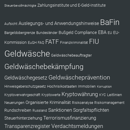
Zahlungsinstitute und E-Geld-Institute
Steuerbevollmächtigte
BaFin
Auslegungs- und Anwendungshinweise
Aufsicht
EBA
Compliance
Bußgeld
EU-
Bargeldobergrenze
Bundesländer
EU
FIU
FATF
Kommission
EuGH
FAQ
Finanzkriminalität
Geldwäsche
Geldwäschebeauftragter
Geldwäschebekämpfung
Geldwäscheprävention
Geldwäschegesetz
Hochrisikostaaten
Hinweisgeberschutzgesetz
Immobilien
Korruption
Kryptowährung
Leitlinien
Kryptoverwahrgeschäft
Kryptowerte
KYC
Organisierte Kriminalität
Neuerungen
Risikoanalyse
Risikomanagement
Sanktionen
Sorgfaltspflichten
Rundschreiben
Russland
Terrorismusfinanzierung
Steuerhinterziehung
Verdachtsmeldungen
Transparenzregister