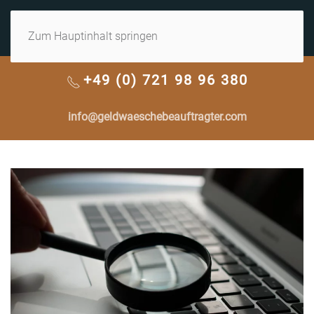
MENÜ
Zum Hauptinhalt springen
+49 (0) 721 98 96 380
info@geldwaeschebeauftragter.com