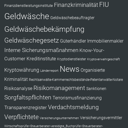
FIU
Finanzkriminalität
Finanzdienstleistungsinstitute
Geldwäsche
Geldwäschebeauftragter
Geldwäschebekämpfung
Geldwäschegesetz
Güterhändler
Immobilienmakler
Interne Sicherungsmaßnahmen
Know-Your-
Customer
Kreditinstitute
Kryptodienstleister
Kryptoverwahrgeschäft
News
Kryptowährung
Organisierte
Länderreport
Kriminalität
Rechtsanwälte-Kammerrechtsbeistände-Patentanwälte-Notare
Risikomanagement
Risikoanalyse
Sanktionen
Sorgfaltspflichten
Terrorismusfinanzierung
Verdachtsmeldung
Transparenzregister
Verpflichtete
Versicherungsvermittler
Versicherungsunternehmen
Wirtschaftsprüfer-Steuerberater-vereidigte_Buchprüfer-Steuerberater-