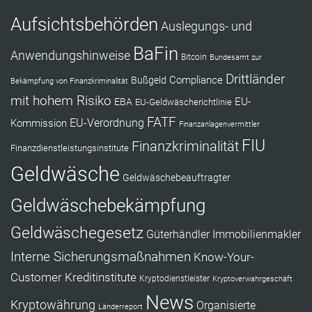
Aufsichtsbehörden
Auslegungs- und
BaFin
Anwendungshinweise
Bitcoin
Bundesamt zur
Drittländer
Compliance
Bußgeld
Bekämpfung von Finanzkriminalität
mit hohem Risiko
EU-
EBA
EU-Geldwäscherichtlinie
FATF
Kommission
EU-Verordnung
Finanzanlagenvermittler
FIU
Finanzkriminalität
Finanzdienstleistungsinstitute
Geldwäsche
Geldwäschebeauftragter
Geldwäschebekämpfung
Geldwäschegesetz
Güterhändler
Immobilienmakler
Interne Sicherungsmaßnahmen
Know-Your-
Customer
Kreditinstitute
Kryptodienstleister
Kryptoverwahrgeschäft
News
Kryptowährung
Organisierte
Länderreport