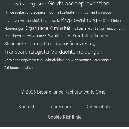
Geldwäscheprävention
Geldwäschegesetz
Hochrisikostaaten
Hinweisgeberschutzgesetz
Immobilien
Korruption
Kryptowährung
Leitlinien
Kryptoverwahrgeschäft
Kryptowerte
KYC
Organisierte Kriminalität
Neuerungen
Risikoanalyse
Risikomanagement
Sanktionen
Sorgfaltspflichten
Rundschreiben
Russland
Terrorismusfinanzierung
Steuerhinterziehung
Verdachtsmeldungen
Transparenzregister
Versicherungsvermittler
Whistleblowing
wirtschaftlich Berechtigter
Zahlungsdienstleister
© 2026
Bisonpliance Rechtsanwalts GmbH
Kontakt
Impressum
Datenschutz
Cookie-Richtlinie