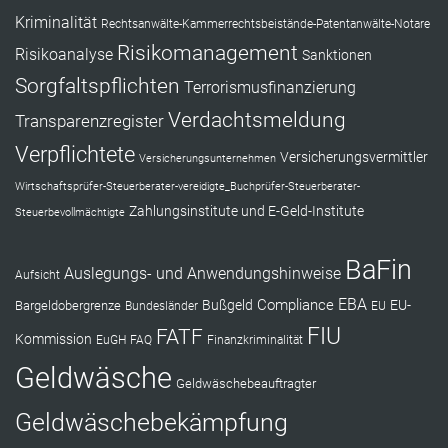
Kriminalität
Rechtsanwälte-Kammerrechtsbeistände-Patentanwälte-Notare
Risikomanagement
Risikoanalyse
Sanktionen
Sorgfaltspflichten
Terrorismusfinanzierung
Verdachtsmeldung
Transparenzregister
Verpflichtete
Versicherungsvermittler
Versicherungsunternehmen
Wirtschaftsprüfer-Steuerberater-vereidigte_Buchprüfer-Steuerberater-
Zahlungsinstitute und E-Geld-Institute
Steuerbevollmächtigte
BaFin
Auslegungs- und Anwendungshinweise
Aufsicht
EBA
Compliance
Bußgeld
EU-
Bargeldobergrenze
Bundesländer
EU
FIU
FATF
Kommission
EuGH
FAQ
Finanzkriminalität
Geldwäsche
Geldwäschebeauftragter
Geldwäschebekämpfung