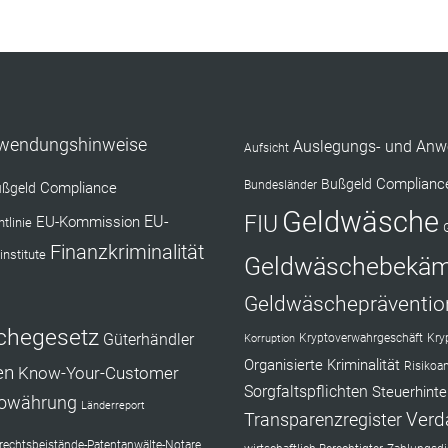
nwendungshinweise
Auslegungs- und Anw
Aufsicht
Complianc
Bußgeld
Bundesländer
Compliance
ßgeld
Geldwäsche
FIU
EU-Kommission
EU-
tlinie
Finanzkriminalität
institute
Geldwäschebekä
Geldwäschepräventio
chegesetz
Güterhändler
Kryptoverwahrgeschäft
Kry
Korruption
Organisierte Kriminalität
Risikoa
en
Know-Your-Customer
Sorgfaltspflichten
Steuerhinte
towährung
Länderreport
Verd
Transparenzregister
echtsbeistände-Patentanwälte-Notare