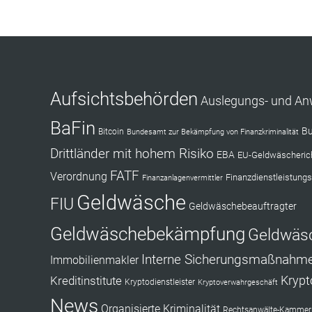
Aufsichtsbehörden
Auslegungs- und A
BaFin
Bu
Bitcoin
Bundesamt zur Bekämpfung von Finanzkriminalität
Drittländer mit hohem Risiko
EBA
EU-Geldwäscherich
FATF
Verordnung
Finanzdienstleistungs
Finanzanlagenvermittler
Geldwäsche
FIU
Geldwäschebeauftragter
Geldwäschebekämpfung
Geldwäs
Interne Sicherungsmaßnahm
Immobilienmakler
Kryp
Kreditinstitute
Kryptodienstleister
Kryptoverwahrgeschäft
News
Organisierte Kriminalität
Rechtsanwälte-Kammerr