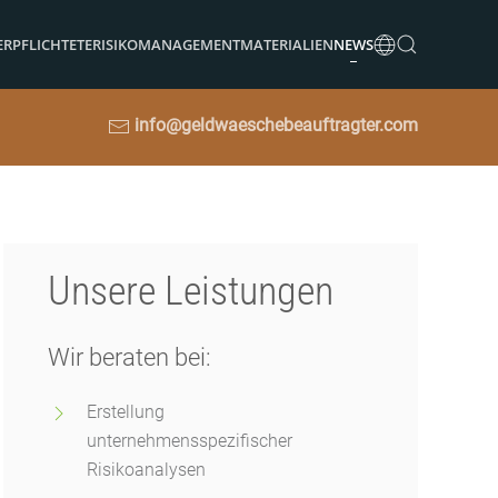
ERPFLICHTETE
RISIKOMANAGEMENT
MATERIALIEN
NEWS
info@geldwaeschebeauftragter.com
Unsere Leistungen
Wir beraten bei:
Erstellung
unternehmensspezifischer
Risikoanalysen