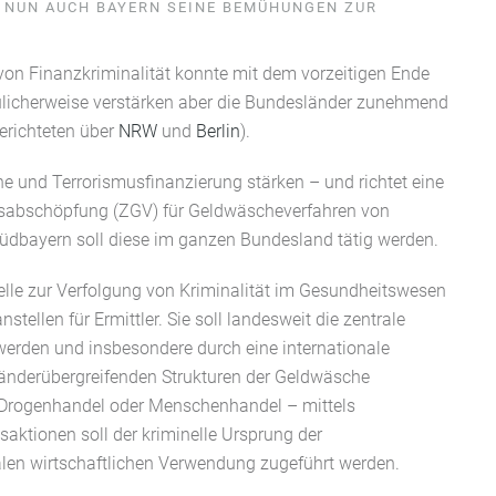
T NUN AUCH BAYERN SEINE BEMÜHUNGEN ZUR
on Finanzkriminalität konnte mit dem vorzeitigen Ende
ulicherweise verstärken aber die Bundesländer zunehmend
erichteten über
NRW
und
Berlin
).
 und Terrorismusfinanzierung stärken – und richtet eine
bschöpfung (ZGV) für Geldwäscheverfahren von
Südbayern soll diese im ganzen Bundesland tätig werden.
elle
zur Verfolgung von Kriminalität im Gesundheitswesen
tellen für Ermittler. Sie soll landesweit die zentrale
rden und insbesondere durch eine internationale
änderübergreifenden Strukturen der Geldwäsche
, Drogenhandel oder Menschenhandel – mittels
aktionen soll der kriminelle Ursprung der
len wirtschaftlichen Verwendung zugeführt werden.