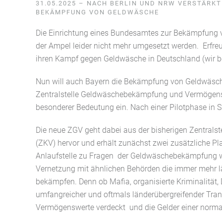
31.05.2025 – NACH BERLIN UND NRW VERSTÄRK
BEKÄMPFUNG VON GELDWÄSCHE
Die Einrichtung eines Bundesamtes zur Bekämpfung v
der Ampel leider nicht mehr umgesetzt werden. Erfre
ihren Kampf gegen Geldwäsche in Deutschland (wir b
Nun will auch Bayern die Bekämpfung von Geldwäsche
Zentralstelle
Geldwäschebekämpfung und Vermögensa
besonderer Bedeutung ein. Nach einer Pilotphase in 
Die neue ZGV geht dabei aus der bisherigen Zentralst
(ZKV) hervor und erhält zunächst zwei zusätzliche Plans
Anlaufstelle zu Fragen der Geldwäschebekämpfung we
Vernetzung mit ähnlichen Behörden die immer mehr l
bekämpfen. Denn ob Mafia, organisierte Kriminalität
umfangreicher und oftmals länderübergreifender Trans
Vermögenswerte verdeckt und die Gelder einer norma