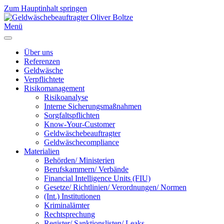
Zum Hauptinhalt springen
Menü
Über uns
Referenzen
Geldwäsche
Verpflichtete
Risikomanagement
Risikoanalyse
Interne Sicherungsmaßnahmen
Sorgfaltspflichten
Know-Your-Customer
Geldwäschebeauftragter
Geldwäschecompliance
Materialien
Behörden/ Ministerien
Berufskammern/ Verbände
Financial Intelligence Units (FIU)
Gesetze/ Richtlinien/ Verordnungen/ Normen
(Int.) Institutionen
Kriminalämter
Rechtsprechung
Register/ Sanktionslisten/ Leaks