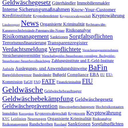
Geldwäschegesetz
Güterhändler
Immobilienmakler
Interne Sicherungsmaßnahmen
Know-Your-Customer
Kryptowährung
Kreditinstitute
Kryptodienstleister
Kryptoverwahrgeschäft
News
Organisierte Kriminalität
Rechtsanwälte-
Länderreport
Risikoanalyse
Kammerrechtsbeistände-Patentanwälte-Notare
Risikomanagement
Sorgfaltspflichten
Sanktionen
Terrorismusfinanzierung
Transparenzregister
Verdachtsmeldung
Verpflichtete
Versicherungsunternehmen
Versicherungsvermittler
Wirtschaftsprüfer-Steuerberater-vereidigte_Buchprüfer-
Zahlungsinstitute und E-Geld-Institute
Steuerberater-Steuerbevollmächtigte
BaFin
Auslegungs- und Anwendungshinweise
Aufsicht
EBA
Compliance
EU-
Bargeldobergrenze
Bußgeld
Bundesländer
EU
FIU
FATF
Kommission
EuGH
FAQ
Finanzkriminalität
Geldwäsche
Geldwäschebeauftragter
Geldwäschebekämpfung
Geldwäschegesetz
Geldwäscheprävention
Hochrisikostaaten
Hinweisgeberschutzgesetz
Kryptowährung
Immobilien
Kryptoverwahrgeschäft
Kryptowerte
Korruption
Organisierte Kriminalität
Leitlinien
Neuerungen
KYC
Risikoanalyse
Sanktionen
Sorgfaltspflichten
Rundschreiben
Risikomanagement
Russland