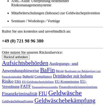
AML-Audit: Überprüfung bestehender
Risikomanagementsysteme
Mitarbeiterschulungen (Inhouse) zur Geldwäscheprävention
Seminare / Workshops / Vorträge
Rufen Sie uns kostenlos und unverbindlich an:
+49 (0) 721 98 96 380
Oder nutzen Sie unseren Rückrufservice:
Rückruf anfordern
Aufsichtsbehörden
Auslegungs- und
BaFin
Anwendungshinweise
Bitcoin
Bundesamt zur Bekämpfung von
Drittländer mit hohem
Compliance
Bußgeld
Finanzkriminalität
Risiko
EU-
EU-Kommission
EBA
EU-Geldwäscherichtlinie
FATF
Verordnung
Finanzdienstleistungsinstitute
Finanzanlagenvermittler
Geldwäsche
FIU
Finanzkriminalität
Geldwäschebekämpfung
Geldwäschebeauftragter