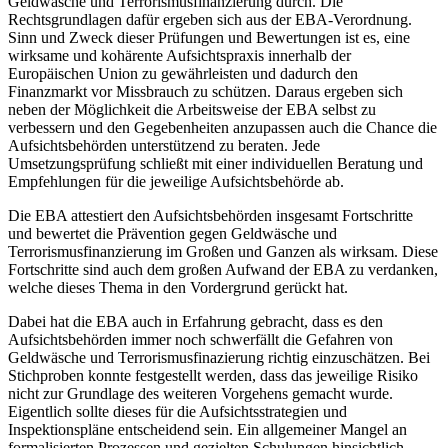
Geldwäsche und Terrorismusfinanzierung durch. Die
Rechtsgrundlagen dafür ergeben sich aus der EBA-Verordnung.
Sinn und Zweck dieser Prüfungen und Bewertungen ist es, eine
wirksame und kohärente Aufsichtspraxis innerhalb der
Europäischen Union zu gewährleisten und dadurch den
Finanzmarkt vor Missbrauch zu schützen. Daraus ergeben sich
neben der Möglichkeit die Arbeitsweise der EBA selbst zu
verbessern und den Gegebenheiten anzupassen auch die Chance die
Aufsichtsbehörden unterstützend zu beraten. Jede
Umsetzungsprüfung schließt mit einer individuellen Beratung und
Empfehlungen für die jeweilige Aufsichtsbehörde ab.
Die EBA attestiert den Aufsichtsbehörden insgesamt Fortschritte
und bewertet die Prävention gegen Geldwäsche und
Terrorismusfinanzierung im Großen und Ganzen als wirksam. Diese
Fortschritte sind auch dem großen Aufwand der EBA zu verdanken,
welche dieses Thema in den Vordergrund gerückt hat.
Dabei hat die EBA auch in Erfahrung gebracht, dass es den
Aufsichtsbehörden immer noch schwerfällt die Gefahren von
Geldwäsche und Terrorismusfinazierung richtig einzuschätzen. Bei
Stichproben konnte festgestellt werden, dass das jeweilige Risiko
nicht zur Grundlage des weiteren Vorgehens gemacht wurde.
Eigentlich sollte dieses für die Aufsichtsstrategien und
Inspektionspläne entscheidend sein. Ein allgemeiner Mangel an
formalisierten Prozessen und gezielten Schulungen hinsichtlich