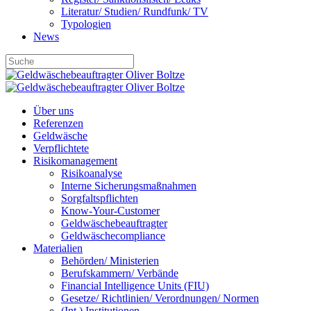
Literatur/ Studien/ Rundfunk/ TV
Typologien
News
Über uns
Referenzen
Geldwäsche
Verpflichtete
Risikomanagement
Risikoanalyse
Interne Sicherungsmaßnahmen
Sorgfaltspflichten
Know-Your-Customer
Geldwäschebeauftragter
Geldwäschecompliance
Materialien
Behörden/ Ministerien
Berufskammern/ Verbände
Financial Intelligence Units (FIU)
Gesetze/ Richtlinien/ Verordnungen/ Normen
(Int.) Institutionen