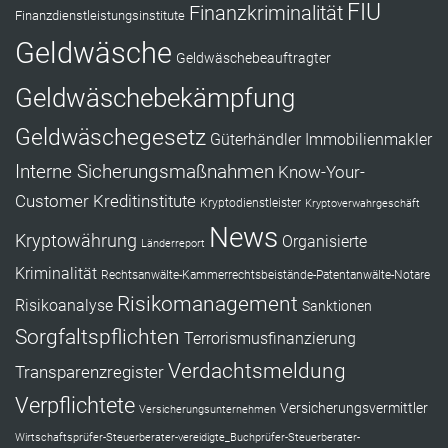
FIU
Finanzkriminalität
Finanzdienstleistungsinstitute
Geldwäsche
Geldwäschebeauftragter
Geldwäschebekämpfung
Geldwäschegesetz
Güterhändler
Immobilienmakler
Interne Sicherungsmaßnahmen
Know-Your-
Customer
Kreditinstitute
Kryptodienstleister
Kryptoverwahrgeschäft
News
Kryptowährung
Organisierte
Länderreport
Kriminalität
Rechtsanwälte-Kammerrechtsbeistände-Patentanwälte-Notare
Risikomanagement
Risikoanalyse
Sanktionen
Sorgfaltspflichten
Terrorismusfinanzierung
Verdachtsmeldung
Transparenzregister
Verpflichtete
Versicherungsvermittler
Versicherungsunternehmen
Wirtschaftsprüfer-Steuerberater-vereidigte_Buchprüfer-Steuerberater-