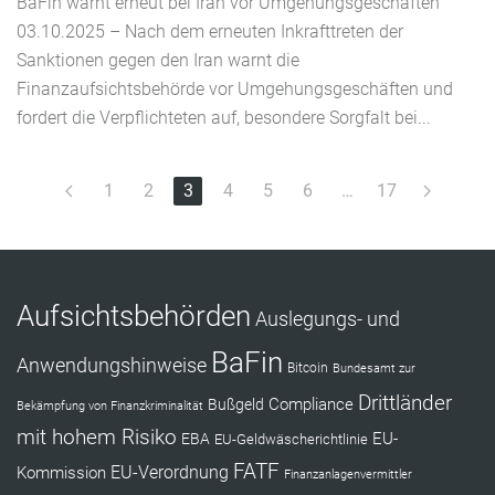
BaFin warnt erneut bei Iran vor Umgehungsgeschäften
03.10.2025 – Nach dem erneuten Inkrafttreten der
Sanktionen gegen den Iran warnt die
Finanzaufsichtsbehörde vor Umgehungsgeschäften und
fordert die Verpflichteten auf, besondere Sorgfalt bei...
1
2
3
4
5
6
…
17
Aufsichtsbehörden
Auslegungs- und
BaFin
Anwendungshinweise
Bitcoin
Bundesamt zur
Drittländer
Compliance
Bußgeld
Bekämpfung von Finanzkriminalität
mit hohem Risiko
EU-
EBA
EU-Geldwäscherichtlinie
FATF
Kommission
EU-Verordnung
Finanzanlagenvermittler