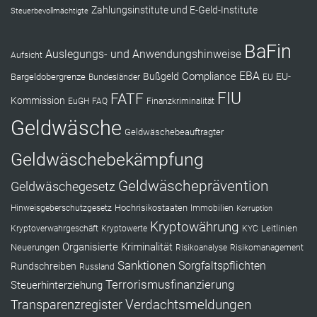
Zahlungsinstitute und E-Geld-Institute
Steuerbevollmächtigte
BaFin
Auslegungs- und Anwendungshinweise
Aufsicht
EBA
Compliance
Bußgeld
EU-
Bargeldobergrenze
Bundesländer
EU
FIU
FATF
Kommission
EuGH
FAQ
Finanzkriminalität
Geldwäsche
Geldwäschebeauftragter
Geldwäschebekämpfung
Geldwäscheprävention
Geldwäschegesetz
Hochrisikostaaten
Hinweisgeberschutzgesetz
Immobilien
Korruption
Kryptowährung
Leitlinien
Kryptoverwahrgeschäft
Kryptowerte
KYC
Organisierte Kriminalität
Neuerungen
Risikoanalyse
Risikomanagement
Sanktionen
Sorgfaltspflichten
Rundschreiben
Russland
Terrorismusfinanzierung
Steuerhinterziehung
Verdachtsmeldungen
Transparenzregister