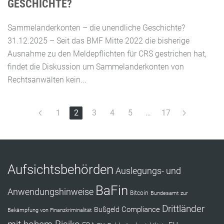
GESCHICHTE?
Sammelanderkonten – die unendliche Geschichte?
31.12.2025 – Seit das BMF Mitte 2022 die bisherige
Ausnahme zu den Meldepflichten für CRS gestrichen hat,
findet die Diskussion um Sammelanderkonten von
Rechtsanwälten kein...
1
2
3
4
5
…
17
Aufsichtsbehörden
Auslegungs- und
BaFin
Anwendungshinweise
Bitcoin
Bundesamt zur
Drittländer
Compliance
Bußgeld
Bekämpfung von Finanzkriminalität