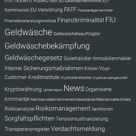
mit hohem Risiko
EU-
EBA
EU-Geldwäscherichtlinie
FATF
Kommission
EU-Verordnung
Finanzanlagenvermittler
FIU
Finanzkriminalität
Finanzdienstleistungsinstitute
Geldwäsche
Geldwäschebeauftragter
Geldwäschebekämpfung
Geldwäschegesetz
Güterhändler
Immobilienmakler
Interne Sicherungsmaßnahmen
Know-Your-
Customer
Kreditinstitute
Kryptodienstleister
Kryptoverwahrgeschäft
News
Kryptowährung
Organisierte
Länderreport
Kriminalität
Rechtsanwälte-Kammerrechtsbeistände-Patentanwälte-Notare
Risikomanagement
Risikoanalyse
Sanktionen
Sorgfaltspflichten
Terrorismusfinanzierung
Verdachtsmeldung
Transparenzregister