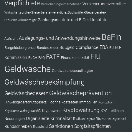
Verpflichtete
Versicherungsvermittler
Versicherungsunternehmen
Wirtschaftsprüfer-Steuerberater-vereidigte_Buchprüfer-Steuerberater-
Zahlungsinstitute und E-Geld-Institute
Steuerbevollmächtigte
BaFin
Auslegungs- und Anwendungshinweise
Aufsicht
EBA
Compliance
Bußgeld
EU-
Bargeldobergrenze
Bundesländer
EU
FIU
FATF
Kommission
EuGH
FAQ
Finanzkriminalität
Geldwäsche
Geldwäschebeauftragter
Geldwäschebekämpfung
Geldwäscheprävention
Geldwäschegesetz
Hochrisikostaaten
Hinweisgeberschutzgesetz
Immobilien
Korruption
Kryptowährung
Leitlinien
Kryptoverwahrgeschäft
Kryptowerte
KYC
Organisierte Kriminalität
Neuerungen
Risikoanalyse
Risikomanagement
Sanktionen
Sorgfaltspflichten
Rundschreiben
Russland