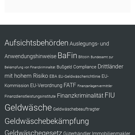
RÜCKRUF ANFORDERN
Aufsichtsbehörden
Auslegungs- und
BaFin
Anwendungshinweise
Bitcoin
Bundesamt zur
Drittländer
Compliance
Bußgeld
Bekämpfung von Finanzkriminalität
mit hohem Risiko
EU-
EBA
EU-Geldwäscherichtlinie
FATF
Kommission
EU-Verordnung
Finanzanlagenvermittler
FIU
Finanzkriminalität
Finanzdienstleistungsinstitute
Geldwäsche
Geldwäschebeauftragter
Geldwäschebekämpfung
Geldwäschegesetz
Güterhändler
Immobilienmakler