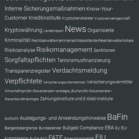
Interne Sicherungsmaßnahmen
Know-Your-
Customer
Kreditinstitute
Kryptodienstleister
Kryptoverwahrgeschäft
News
Kryptowährung
Organisierte
Länderreport
Kriminalität
Rechtsanwälte-Kammerrechtsbeistände-Patentanwälte-Notare
Risikomanagement
Risikoanalyse
Sanktionen
Sorgfaltspflichten
Terrorismusfinanzierung
Verdachtsmeldung
Transparenzregister
Verpflichtete
Versicherungsvermittler
Versicherungsunternehmen
Wirtschaftsprüfer-Steuerberater-vereidigte_Buchprüfer-Steuerberater-
Zahlungsinstitute und E-Geld-Institute
Steuerbevollmächtigte
BaFin
Auslegungs- und Anwendungshinweise
Aufsicht
EBA
Compliance
Bußgeld
EU-
Bargeldobergrenze
Bundesländer
EU
FIU
FATF
Kommission
EuGH
FAQ
Finanzkriminalität