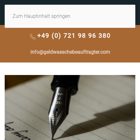
MENÜ
Zum Hauptinhalt springen
+49 (0) 721 98 96 380
info@geldwaeschebeauftragter.com