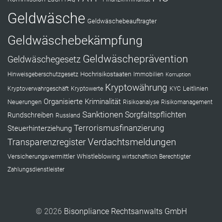
Geldwäsche
Geldwäschebeauftragter
Geldwäschebekämpfung
Geldwäscheprävention
Geldwäschegesetz
Hochrisikostaaten
Hinweisgeberschutzgesetz
Immobilien
Korruption
Kryptowährung
Leitlinien
Kryptoverwahrgeschäft
Kryptowerte
KYC
Organisierte Kriminalität
Neuerungen
Risikoanalyse
Risikomanagement
Sanktionen
Sorgfaltspflichten
Rundschreiben
Russland
Terrorismusfinanzierung
Steuerhinterziehung
Verdachtsmeldungen
Transparenzregister
Versicherungsvermittler
Whistleblowing
wirtschaftlich Berechtigter
Zahlungsdienstleister
© 2026
Bisonpliance Rechtsanwalts GmbH