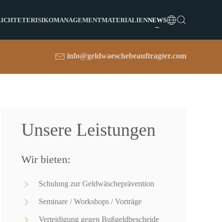
LICHTETE
RISIKOMANAGEMENT
MATERIALIEN
NEWS
info@geldwaeschebeauftragter.com
Unsere Leistungen
Wir bieten:
Schulung zur Geldwäscheprävention
Seminare / Workshops / Vorträge
Verteidigung gegen Bußgeldbescheide