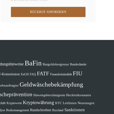
RÜCKRUF ANFORDERN
BaFin
dungshinweise
Bargeldobergrenze
Bundesländer
FIU
FATF
-Kommission
EuGH
FAQ
Finanzkriminalität
Geldwäschebekämpfung
ebeauftragter
scheprävention
Hochrisikostaaten
Hinweisgeberschutzgesetz
Kryptowährung
Leitlinien
Neuerungen
chäft
Kryptowerte
KYC
Sanktionen
Rundschreiben
Risikomanagement
lyse
Russland