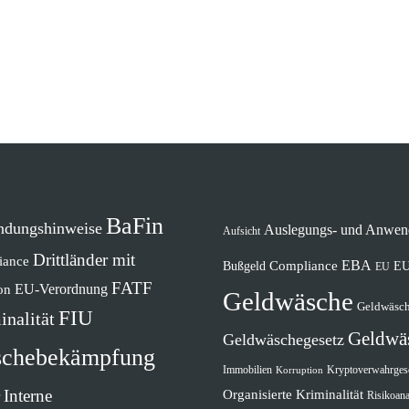
BaFin
ndungshinweise
Auslegungs- und Anwen
Aufsicht
Drittländer mit
iance
EBA
Compliance
EU
Bußgeld
EU
FATF
EU-Verordnung
on
Geldwäsche
Geldwäsch
FIU
inalität
Geldwä
Geldwäschegesetz
schebekämpfung
Immobilien
Kryptoverwahrges
Korruption
Interne
Organisierte Kriminalität
Risikoana