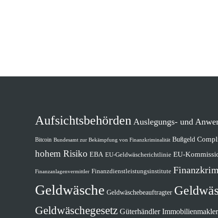
Aufsichtsbehörden
Auslegungs- und Anwe
Compl
Bußgeld
Bitcoin
Bundesamt zur Bekämpfung von Finanzkriminalität
hohem Risiko
EU-Kommissi
EBA
EU-Geldwäscherichtlinie
Finanzkrim
Finanzdienstleistungsinstitute
Finanzanlagenvermittler
Geldwäsche
Geldwä
Geldwäschebeauftragter
Geldwäschegesetz
Güterhändler
Immobilienmakler