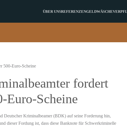
ÜBER UNS
REFERENZEN
GELDWÄSCHE
VERPF
minalbeamter fordert
0-Euro-Scheine
und Deutscher Kriminalbeamer (BDK) auf seine Forderung hin,
nd dieser Fordung ist, dass diese Banknote für Schwerkriminelle