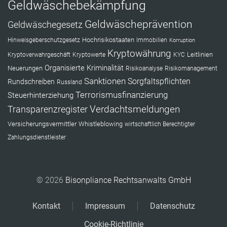
Geldwäschebekämpfung
Geldwäscheprävention
Geldwäschegesetz
Hochrisikostaaten
Hinweisgeberschutzgesetz
Immobilien
Korruption
Kryptowährung
Leitlinien
Kryptoverwahrgeschäft
Kryptowerte
KYC
Organisierte Kriminalität
Neuerungen
Risikoanalyse
Risikomanagement
Sanktionen
Sorgfaltspflichten
Rundschreiben
Russland
Terrorismusfinanzierung
Steuerhinterziehung
Verdachtsmeldungen
Transparenzregister
Versicherungsvermittler
Whistleblowing
wirtschaftlich Berechtigter
Zahlungsdienstleister
© 2026
Bisonpliance Rechtsanwalts GmbH
Kontakt
Impressum
Datenschutz
Cookie-Richtlinie