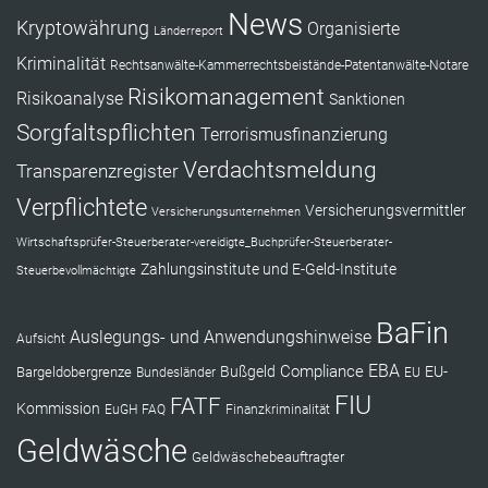
News
Kryptowährung
Organisierte
Länderreport
Kriminalität
Rechtsanwälte-Kammerrechtsbeistände-Patentanwälte-Notare
Risikomanagement
Risikoanalyse
Sanktionen
Sorgfaltspflichten
Terrorismusfinanzierung
Verdachtsmeldung
Transparenzregister
Verpflichtete
Versicherungsvermittler
Versicherungsunternehmen
Wirtschaftsprüfer-Steuerberater-vereidigte_Buchprüfer-Steuerberater-
Zahlungsinstitute und E-Geld-Institute
Steuerbevollmächtigte
BaFin
Auslegungs- und Anwendungshinweise
Aufsicht
EBA
Compliance
Bußgeld
EU-
Bargeldobergrenze
Bundesländer
EU
FIU
FATF
Kommission
EuGH
FAQ
Finanzkriminalität
Geldwäsche
Geldwäschebeauftragter