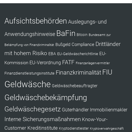
Aufsichtsbehörden
Auslegungs- und
BaFin
Anwendungshinweise
Bitcoin
Bundesamt zur
Drittländer
Compliance
Bußgeld
Bekämpfung von Finanzkriminalität
mit hohem Risiko
EU-
EBA
EU-Geldwäscherichtlinie
FATF
Kommission
EU-Verordnung
Finanzanlagenvermittler
FIU
Finanzkriminalität
Finanzdienstleistungsinstitute
Geldwäsche
Geldwäschebeauftragter
Geldwäschebekämpfung
Geldwäschegesetz
Güterhändler
Immobilienmakler
Interne Sicherungsmaßnahmen
Know-Your-
Customer
Kreditinstitute
Kryptodienstleister
Kryptoverwahrgeschäft