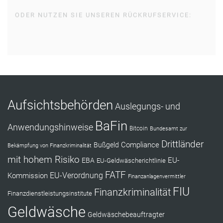
ODER NUTZEN SIE UNSEREN RÜCKRUFSERVICE:
RÜCKRUF ANFORDERN
Aufsichtsbehörden
Auslegungs- und
BaFin
Anwendungshinweise
Bitcoin
Bundesamt zur
Drittländer
Compliance
Bußgeld
Bekämpfung von Finanzkriminalität
mit hohem Risiko
EU-
EBA
EU-Geldwäscherichtlinie
FATF
Kommission
EU-Verordnung
Finanzanlagenvermittler
FIU
Finanzkriminalität
Finanzdienstleistungsinstitute
Geldwäsche
Geldwäschebeauftragter