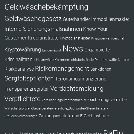
Geldwäschebekämpfung
Geldwäschegesetz
Güterhändler
Immobilienmakler
Interne Sicherungsmaßnahmen
Know-Your-
Customer
Kreditinstitute
Kryptodienstleister
Kryptoverwahrgeschäft
News
Kryptowährung
Organisierte
Länderreport
Kriminalität
Rechtsanwälte-Kammerrechtsbeistände-Patentanwälte-Notare
Risikomanagement
Risikoanalyse
Sanktionen
Sorgfaltspflichten
Terrorismusfinanzierung
Verdachtsmeldung
Transparenzregister
Verpflichtete
Versicherungsvermittler
Versicherungsunternehmen
Wirtschaftsprüfer-Steuerberater-vereidigte_Buchprüfer-Steuerberater-
Zahlungsinstitute und E-Geld-Institute
Steuerbevollmächtigte
BaFin