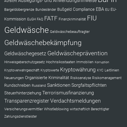
Auslegungs- und Anwendungshinweise
Aufsicht
EBA
Compliance
Bußgeld
EU-
Bargeldobergrenze
Bundesländer
EU
FIU
FATF
Kommission
EuGH
FAQ
Finanzkriminalität
Geldwäsche
Geldwäschebeauftragter
Geldwäschebekämpfung
Geldwäscheprävention
Geldwäschegesetz
Hochrisikostaaten
Hinweisgeberschutzgesetz
Immobilien
Korruption
Kryptowährung
Leitlinien
Kryptoverwahrgeschäft
Kryptowerte
KYC
Organisierte Kriminalität
Neuerungen
Risikoanalyse
Risikomanagement
Sanktionen
Sorgfaltspflichten
Rundschreiben
Russland
Terrorismusfinanzierung
Steuerhinterziehung
Verdachtsmeldungen
Transparenzregister
Versicherungsvermittler
Whistleblowing
wirtschaftlich Berechtigter
Zahlungsdienstleister