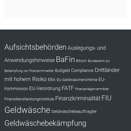
RÜCKRUF ANFORDERN
Aufsichtsbehörden
Auslegungs- und
BaFin
Anwendungshinweise
Bitcoin
Bundesamt zur
Drittländer
Compliance
Bußgeld
Bekämpfung von Finanzkriminalität
mit hohem Risiko
EU-
EBA
EU-Geldwäscherichtlinie
FATF
Kommission
EU-Verordnung
Finanzanlagenvermittler
FIU
Finanzkriminalität
Finanzdienstleistungsinstitute
Geldwäsche
Geldwäschebeauftragter
Geldwäschebekämpfung