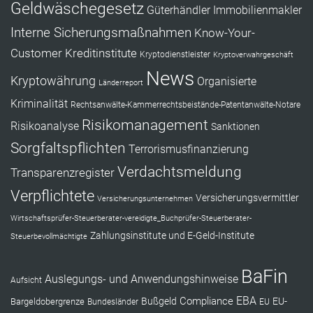
Geldwäschegesetz
Güterhändler
Immobilienmakler
Interne Sicherungsmaßnahmen
Know-Your-
Customer
Kreditinstitute
Kryptodienstleister
Kryptoverwahrgeschäft
News
Kryptowährung
Organisierte
Länderreport
Kriminalität
Rechtsanwälte-Kammerrechtsbeistände-Patentanwälte-Notare
Risikomanagement
Risikoanalyse
Sanktionen
Sorgfaltspflichten
Terrorismusfinanzierung
Verdachtsmeldung
Transparenzregister
Verpflichtete
Versicherungsvermittler
Versicherungsunternehmen
Wirtschaftsprüfer-Steuerberater-vereidigte_Buchprüfer-Steuerberater-
Zahlungsinstitute und E-Geld-Institute
Steuerbevollmächtigte
BaFin
Auslegungs- und Anwendungshinweise
Aufsicht
EBA
Compliance
Bußgeld
EU-
Bargeldobergrenze
Bundesländer
EU