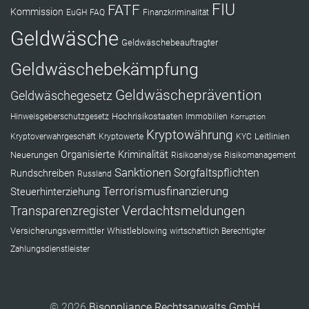
FIU
FATF
Kommission
EuGH
FAQ
Finanzkriminalität
Geldwäsche
Geldwäschebeauftragter
Geldwäschebekämpfung
Geldwäscheprävention
Geldwäschegesetz
Hochrisikostaaten
Hinweisgeberschutzgesetz
Immobilien
Korruption
Kryptowährung
Leitlinien
Kryptoverwahrgeschäft
Kryptowerte
KYC
Organisierte Kriminalität
Neuerungen
Risikoanalyse
Risikomanagement
Sanktionen
Sorgfaltspflichten
Rundschreiben
Russland
Terrorismusfinanzierung
Steuerhinterziehung
Verdachtsmeldungen
Transparenzregister
Versicherungsvermittler
Whistleblowing
wirtschaftlich Berechtigter
Zahlungsdienstleister
© 2026
Bisonpliance Rechtsanwalts GmbH