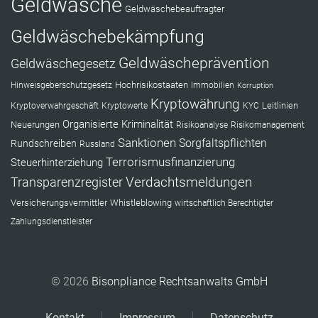
Geldwäsche
Geldwäschebeauftragter
Geldwäschebekämpfung
Geldwäscheprävention
Geldwäschegesetz
Hochrisikostaaten
Hinweisgeberschutzgesetz
Immobilien
Korruption
Kryptowährung
Leitlinien
Kryptoverwahrgeschäft
Kryptowerte
KYC
Organisierte Kriminalität
Neuerungen
Risikoanalyse
Risikomanagement
Sanktionen
Sorgfaltspflichten
Rundschreiben
Russland
Terrorismusfinanzierung
Steuerhinterziehung
Verdachtsmeldungen
Transparenzregister
Versicherungsvermittler
Whistleblowing
wirtschaftlich Berechtigter
Zahlungsdienstleister
© 2026
Bisonpliance Rechtsanwalts GmbH
Kontakt
Impressum
Datenschutz