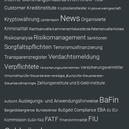
Customer
Kreditinstitute
Kryptodienstleister
Kryptoverwahrgeschäft
News
Kryptowährung
Organisierte
Länderreport
Kriminalität
Rechtsanwälte-Kammerrechtsbeistände-Patentanwälte-Notare
Risikomanagement
Risikoanalyse
Sanktionen
Sorgfaltspflichten
Terrorismusfinanzierung
Verdachtsmeldung
Transparenzregister
Verpflichtete
Versicherungsvermittler
Versicherungsunternehmen
Wirtschaftsprüfer-Steuerberater-vereidigte_Buchprüfer-Steuerberater-
Zahlungsinstitute und E-Geld-Institute
Steuerbevollmächtigte
BaFin
Auslegungs- und Anwendungshinweise
Aufsicht
EBA
Compliance
Bußgeld
EU-
Bargeldobergrenze
Bundesländer
EU
FIU
FATF
Kommission
EuGH
FAQ
Finanzkriminalität