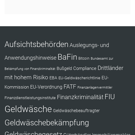
RÜCKRUF ANFORDERN
Aufsichtsbehörden
Auslegungs- und
BaFin
Anwendungshinweise
Bitcoin
Bundesamt zur
Drittländer
Compliance
Bußgeld
Bekämpfung von Finanzkriminalität
mit hohem Risiko
EU-
EBA
EU-Geldwäscherichtlinie
FATF
Kommission
EU-Verordnung
Finanzanlagenvermittler
FIU
Finanzkriminalität
Finanzdienstleistungsinstitute
Geldwäsche
Geldwäschebeauftragter
Geldwäschebekämpfung
Geldwäschegesetz