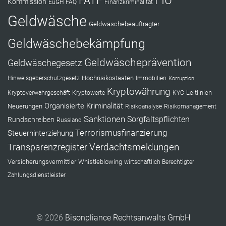
FIU
FATF
Kommission
EuGH
FAQ
Finanzkriminalität
Geldwäsche
Geldwäschebeauftragter
Geldwäschebekämpfung
Geldwäscheprävention
Geldwäschegesetz
Hochrisikostaaten
Hinweisgeberschutzgesetz
Immobilien
Korruption
Kryptowährung
Leitlinien
Kryptoverwahrgeschäft
Kryptowerte
KYC
Organisierte Kriminalität
Neuerungen
Risikoanalyse
Risikomanagement
Sanktionen
Sorgfaltspflichten
Rundschreiben
Russland
Terrorismusfinanzierung
Steuerhinterziehung
Verdachtsmeldungen
Transparenzregister
Versicherungsvermittler
Whistleblowing
wirtschaftlich Berechtigter
Zahlungsdienstleister
© 2026
Bisonpliance Rechtsanwalts GmbH