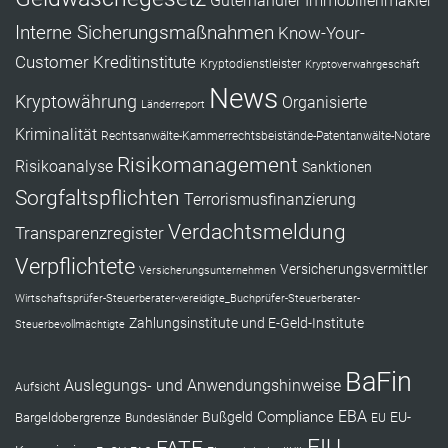
Güterhändler
Immobilienmakler
Interne Sicherungsmaßnahmen
Know-Your-
Customer
Kreditinstitute
Kryptodienstleister
Kryptoverwahrgeschäft
News
Kryptowährung
Organisierte
Länderreport
Kriminalität
Rechtsanwälte-Kammerrechtsbeistände-Patentanwälte-Notare
Risikomanagement
Risikoanalyse
Sanktionen
Sorgfaltspflichten
Terrorismusfinanzierung
Verdachtsmeldung
Transparenzregister
Verpflichtete
Versicherungsvermittler
Versicherungsunternehmen
Wirtschaftsprüfer-Steuerberater-vereidigte_Buchprüfer-Steuerberater-
Zahlungsinstitute und E-Geld-Institute
Steuerbevollmächtigte
BaFin
Auslegungs- und Anwendungshinweise
Aufsicht
EBA
Compliance
Bußgeld
EU-
Bargeldobergrenze
Bundesländer
EU