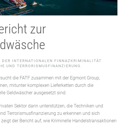
ericht zur
ldwäsche
DER INTERNATIONALEN FINNAZKRIMINALITÄT
HE UND TERRORISMUSFINANZIERUNG.
tersucht die FATF zusammen mit der Egmont Group,
en, mitunter komplexen Lieferketten durch die
nelle Geldwäscher ausgesetzt sind.
rivaten Sektor darin unterstützen, die Techniken und
nd Terrorismusfinanzierung zu erkennen und sich
zeigt der Bericht auf, wie Kriminelle Handelstransaktionen