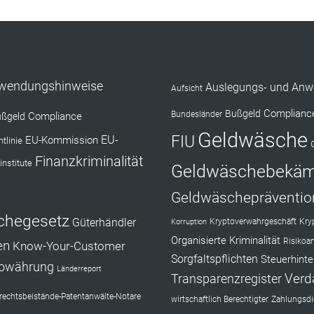
nwendungshinweise
Auslegungs- und Anw
Aufsicht
Complianc
Bußgeld
Bundesländer
Compliance
ßgeld
Geldwäsche
FIU
EU-Kommission
EU-
tlinie
Finanzkriminalität
institute
Geldwäschebekä
Geldwäschepräventio
chegesetz
Güterhändler
Kryptoverwahrgeschäft
Kry
Korruption
Organisierte Kriminalität
Risikoa
en
Know-Your-Customer
Sorgfaltspflichten
Steuerhinte
towährung
Länderreport
Verd
Transparenzregister
echtsbeistände-Patentanwälte-Notare
wirtschaftlich Berechtigter
Zahlungsdie