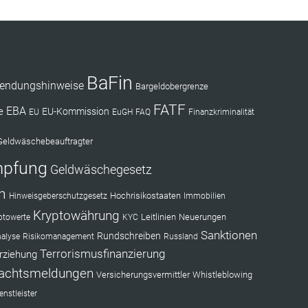
BaFin
endungshinweise
Bargeldobergrenze
FATF
EBA
e
EU-Kommission
EU
EuGH
FAQ
Finanzkriminalität
Geldwäschebeauftragter
mpfung
Geldwäschegesetz
n
Hochrisikostaaten
Hinweisgeberschutzgesetz
Immobilien
Kryptowährung
Leitlinien
Neuerungen
ptowerte
KYC
Sanktionen
Rundschreiben
nalyse
Risikomanagement
Russland
Terrorismusfinanzierung
rziehung
achtsmeldungen
Versicherungsvermittler
Whistleblowing
nstleister