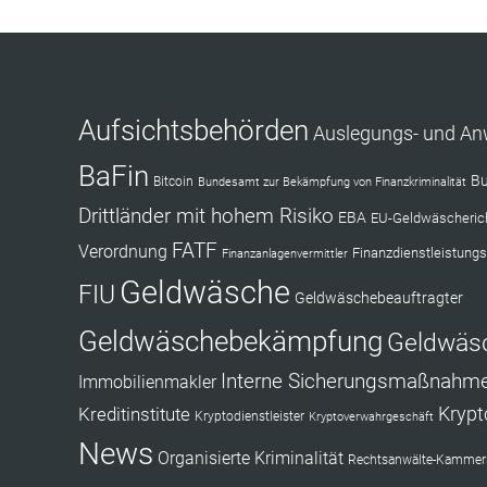
Aufsichtsbehörden
Auslegungs- und A
BaFin
Bu
Bitcoin
Bundesamt zur Bekämpfung von Finanzkriminalität
Drittländer mit hohem Risiko
EBA
EU-Geldwäscherich
FATF
Verordnung
Finanzdienstleistungs
Finanzanlagenvermittler
Geldwäsche
FIU
Geldwäschebeauftragter
Geldwäschebekämpfung
Geldwäs
Interne Sicherungsmaßnahm
Immobilienmakler
Kryp
Kreditinstitute
Kryptodienstleister
Kryptoverwahrgeschäft
News
Organisierte Kriminalität
Rechtsanwälte-Kammerr