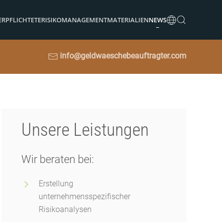
ERPFLICHTETE
RISIKOMANAGEMENT
MATERIALIEN
NEWS
info@geldwaeschebeauftragter.com
Unsere Leistungen
Wir beraten bei:
Erstellung
unternehmensspezifischer
Risikoanalysen