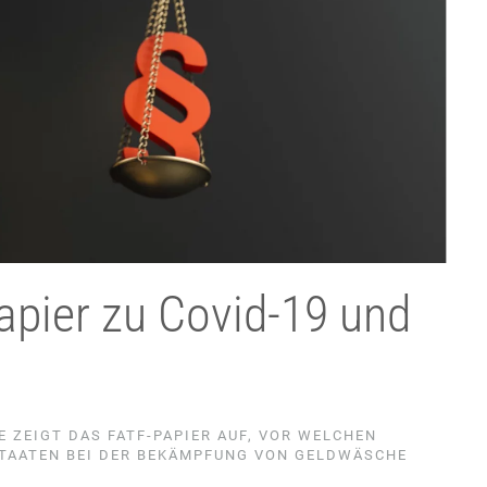
Papier zu Covid-19 und
 ZEIGT DAS FATF-PAPIER AUF, VOR WELCHEN
TAATEN BEI DER BEKÄMPFUNG VON GELDWÄSCHE