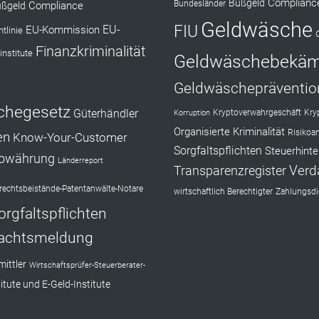
Complianc
Bußgeld
Bundesländer
Compliance
ßgeld
Geldwäsche
FIU
EU-Kommission
EU-
tlinie
Finanzkriminalität
institute
Geldwäschebekä
Geldwäschepräventio
chegesetz
Güterhändler
Kryptoverwahrgeschäft
Kry
Korruption
Organisierte Kriminalität
Risikoa
en
Know-Your-Customer
Sorgfaltspflichten
Steuerhinte
towährung
Länderreport
Verd
Transparenzregister
echtsbeistände-Patentanwälte-Notare
wirtschaftlich Berechtigter
Zahlungsdie
orgfaltspflichten
achtsmeldung
ittler
Wirtschaftsprüfer-Steuerberater-
itute und E-Geld-Institute