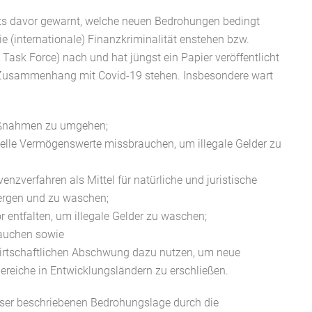
its davor gewarnt, welche neuen Bedrohungen bedingt
ie (internationale) Finanzkriminalität enstehen bzw.
 Task Force) nach und hat jüngst ein Papier veröffentlicht
n Zusammenhang mit Covid-19 stehen. Insbesondere wart
Maßnahmen zu umgehen;
uelle Vermögenswerte missbrauchen, um illegale Gelder zu
zverfahren als Mittel für natürliche und juristische
ergen und zu waschen;
r entfalten, um illegale Gelder zu waschen;
rauchen sowie
irtschaftlichen Abschwung dazu nutzen, um neue
bereiche in Entwicklungsländern zu erschließen.
eser beschriebenen Bedrohungslage durch die