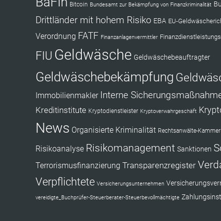
BaFin
Bu
Bitcoin
Bundesamt zur Bekämpfung von Finanzkriminalität
Drittländer mit hohem Risiko
EBA
EU-Geldwäscherich
FATF
Verordnung
Finanzdienstleistungs
Finanzanlagenvermittler
Geldwäsche
FIU
Geldwäschebeauftragter
Geldwäschebekämpfung
Geldwäs
Interne Sicherungsmaßnahm
Immobilienmakler
Kryp
Kreditinstitute
Kryptodienstleister
Kryptoverwahrgeschäft
News
Organisierte Kriminalität
Rechtsanwälte-Kammerr
Risikomanagement
S
Risikoanalyse
Sanktionen
Verd
Transparenzregister
Terrorismusfinanzierung
Verpflichtete
Versicherungsverm
Versicherungsunternehmen
Zahlungsinst
vereidigte_Buchprüfer-Steuerberater-Steuerbevollmächtigte