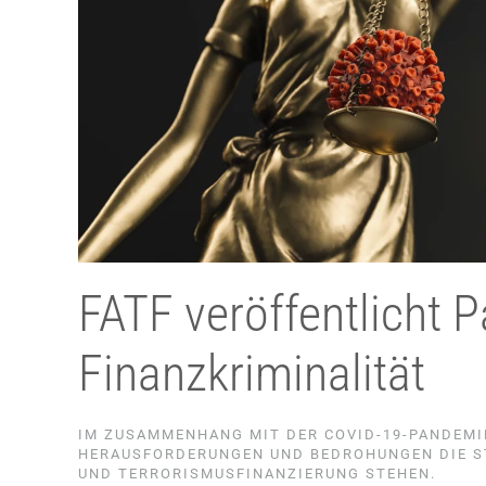
FATF veröffentlicht 
Finanzkriminalität
IM ZUSAMMENHANG MIT DER COVID-19-PANDEMIE
HERAUSFORDERUNGEN UND BEDROHUNGEN DIE S
UND TERRORISMUSFINANZIERUNG STEHEN.