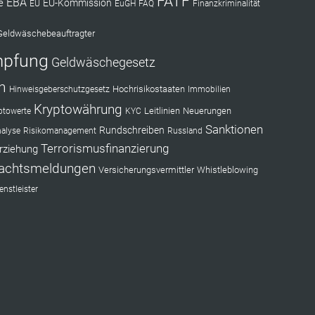
FATF
EBA
e
EU-Kommission
EU
EuGH
FAQ
Finanzkriminalität
Geldwäschebeauftragter
mpfung
Geldwäschegesetz
n
Hochrisikostaaten
Hinweisgeberschutzgesetz
Immobilien
Kryptowährung
Leitlinien
Neuerungen
ptowerte
KYC
Sanktionen
Rundschreiben
nalyse
Risikomanagement
Russland
Terrorismusfinanzierung
rziehung
achtsmeldungen
Versicherungsvermittler
Whistleblowing
nstleister