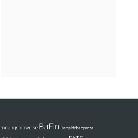
BaFin
endungshinweise
Bargeldobergrenze