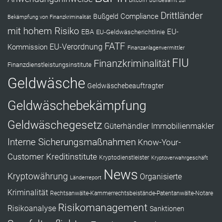
Bitcoin
Bundesamt zur
Drittländer
Compliance
Bußgeld
Bekämpfung von Finanzkriminalität
mit hohem Risiko
EU-
EBA
EU-Geldwäscherichtlinie
FATF
Kommission
EU-Verordnung
Finanzanlagenvermittler
FIU
Finanzkriminalität
Finanzdienstleistungsinstitute
Geldwäsche
Geldwäschebeauftragter
Geldwäschebekämpfung
Geldwäschegesetz
Güterhändler
Immobilienmakler
Interne Sicherungsmaßnahmen
Know-Your-
Customer
Kreditinstitute
Kryptodienstleister
Kryptoverwahrgeschäft
News
Kryptowährung
Organisierte
Länderreport
Kriminalität
Rechtsanwälte-Kammerrechtsbeistände-Patentanwälte-Notare
Risikomanagement
Risikoanalyse
Sanktionen