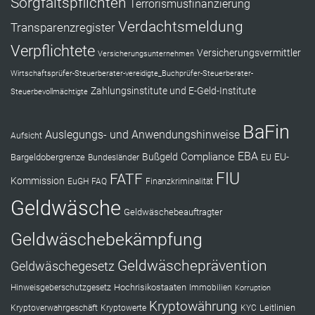
Sorgfaltspflichten
Terrorismusfinanzierung
Verdachtsmeldung
Transparenzregister
Verpflichtete
Versicherungsvermittler
Versicherungsunternehmen
Wirtschaftsprüfer-Steuerberater-vereidigte_Buchprüfer-Steuerberater-
Zahlungsinstitute und E-Geld-Institute
Steuerbevollmächtigte
BaFin
Auslegungs- und Anwendungshinweise
Aufsicht
EBA
Compliance
Bußgeld
EU-
Bargeldobergrenze
Bundesländer
EU
FIU
FATF
Kommission
EuGH
FAQ
Finanzkriminalität
Geldwäsche
Geldwäschebeauftragter
Geldwäschebekämpfung
Geldwäscheprävention
Geldwäschegesetz
Hochrisikostaaten
Hinweisgeberschutzgesetz
Immobilien
Korruption
Kryptowährung
Leitlinien
Kryptoverwahrgeschäft
Kryptowerte
KYC