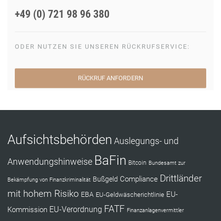
+49 (0) 721 98 96 380
ODER NUTZEN SIE UNSEREN RÜCKRUFSERVICE:
RÜCKRUF ANFORDERN
Aufsichtsbehörden
Auslegungs- und
BaFin
Anwendungshinweise
Bitcoin
Bundesamt zur
Drittländer
Compliance
Bußgeld
Bekämpfung von Finanzkriminalität
mit hohem Risiko
EU-
EBA
EU-Geldwäscherichtlinie
FATF
Kommission
EU-Verordnung
Finanzanlagenvermittler