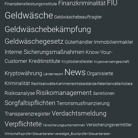
FIU
Finanzkriminalität
Finanzdienstleistungsinstitute
Geldwäsche
Geldwäschebeauftragter
Geldwäschebekämpfung
Geldwäschegesetz
Güterhändler
Immobilienmakler
Interne Sicherungsmaßnahmen
Know-Your-
Customer
Kreditinstitute
Kryptodienstleister
Kryptoverwahrgeschäft
News
Kryptowährung
Organisierte
Länderreport
Kriminalität
Rechtsanwälte-Kammerrechtsbeistände-Patentanwälte-Notare
Risikomanagement
Risikoanalyse
Sanktionen
Sorgfaltspflichten
Terrorismusfinanzierung
Verdachtsmeldung
Transparenzregister
Verpflichtete
Versicherungsvermittler
Versicherungsunternehmen
Wirtschaftsprüfer-Steuerberater-vereidigte_Buchprüfer-Steuerberater-