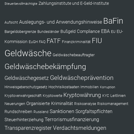
Zahlungsinstitute und E-Geld-Institute
Steuerbevollmächtigte
BaFin
Auslegungs- und Anwendungshinweise
Aufsicht
EBA
Compliance
Bußgeld
EU-
Bargeldobergrenze
Bundesländer
EU
FIU
FATF
Kommission
EuGH
FAQ
Finanzkriminalität
Geldwäsche
Geldwäschebeauftragter
Geldwäschebekämpfung
Geldwäscheprävention
Geldwäschegesetz
Hochrisikostaaten
Hinweisgeberschutzgesetz
Immobilien
Korruption
Kryptowährung
Leitlinien
Kryptoverwahrgeschäft
Kryptowerte
KYC
Organisierte Kriminalität
Neuerungen
Risikoanalyse
Risikomanagement
Sanktionen
Sorgfaltspflichten
Rundschreiben
Russland
Terrorismusfinanzierung
Steuerhinterziehung
Verdachtsmeldungen
Transparenzregister