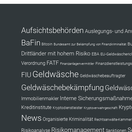
Aufsichtsbehörden
Auslegungs- und A
BaFin
Bu
Bitcoin
Bundesamt zur Bekämpfung von Finanzkriminalität
Drittländer mit hohem Risiko
EBA
EU-Geldwäscherich
FATF
Verordnung
Finanzdienstleistungs
Finanzanlagenvermittler
Geldwäsche
FIU
Geldwäschebeauftragter
Geldwäschebekämpfung
Geldwäs
Interne Sicherungsmaßnahm
Immobilienmakler
Kryp
Kreditinstitute
Kryptodienstleister
Kryptoverwahrgeschäft
News
Organisierte Kriminalität
Rechtsanwälte-Kammerr
Risikomanagement
S
Risikoanalyse
Sanktionen