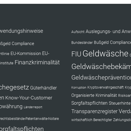
nwendungshinweise
Auslegungs- und Anw
Aufsicht
Complianc
Bußgeld
Bundesländer
Compliance
ßgeld
Geldwäsche
FIU
EU-Kommission
EU-
tlinie
Finanzkriminalität
institute
Geldwäschebekä
Geldwäschepräventio
chegesetz
Güterhändler
Kryptoverwahrgeschäft
Kry
Korruption
Organisierte Kriminalität
Risikoa
en
Know-Your-Customer
Sorgfaltspflichten
Steuerhinte
towährung
Länderreport
Verd
Transparenzregister
echtsbeistände-Patentanwälte-Notare
wirtschaftlich Berechtigter
Zahlungsdie
orgfaltspflichten