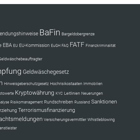
BaFin
endungshinweise
Bargeldobergrenze
FATF
EBA
e
EU-Kommission
EU
EuGH
FAQ
Finanzkriminalität
Geldwäschebeauftragter
mpfung
Geldwäschegesetz
n
Hochrisikostaaten
Hinweisgeberschutzgesetz
Immobilien
Kryptowährung
Leitlinien
Neuerungen
ptowerte
KYC
Sanktionen
Rundschreiben
nalyse
Risikomanagement
Russland
Terrorismusfinanzierung
rziehung
achtsmeldungen
Versicherungsvermittler
Whistleblowing
nstleister