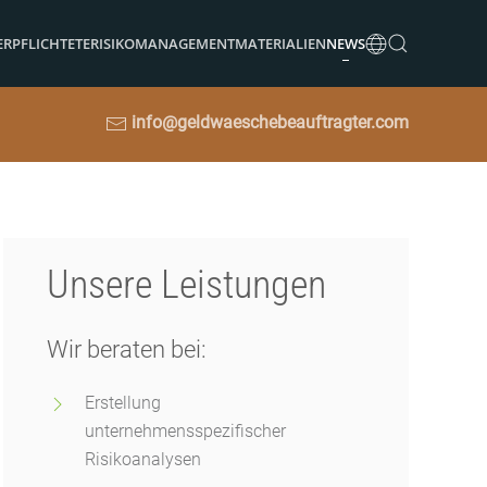
ERPFLICHTETE
RISIKOMANAGEMENT
MATERIALIEN
NEWS
info@geldwaeschebeauftragter.com
Unsere Leistungen
Wir beraten bei:
Erstellung
unternehmensspezifischer
Risikoanalysen