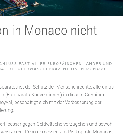
n in Monaco nicht
SCHLUSS FAST ALLER EUROPÄISCHEN LÄNDER UND
HAT DIE GELDWÄSCHEPRÄVENTION IN MONACO
arates ist der Schutz der Menschenrechte, allerdings
en (Europarats-Konventionen) in diesem Gremium
yval, beschäftigt sich mit der Verbesserung der
ierung.
ert, besser gegen Geldwäsche vorzugehen und sowohl
u verstärken. Denn gemessen am Risikoprofil Monacos,