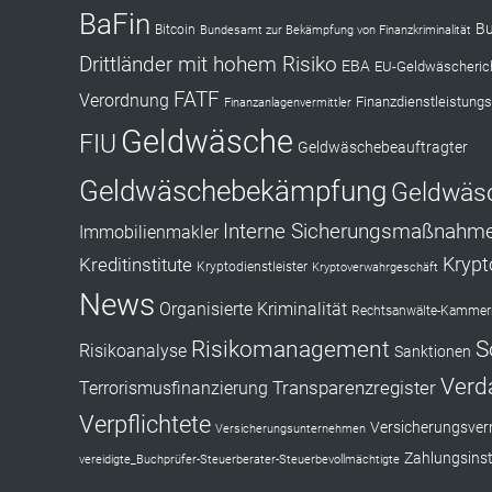
BaFin
Bu
Bitcoin
Bundesamt zur Bekämpfung von Finanzkriminalität
Drittländer mit hohem Risiko
EBA
EU-Geldwäscherich
FATF
Verordnung
Finanzdienstleistungs
Finanzanlagenvermittler
Geldwäsche
FIU
Geldwäschebeauftragter
Geldwäschebekämpfung
Geldwäs
Interne Sicherungsmaßnahm
Immobilienmakler
Kryp
Kreditinstitute
Kryptodienstleister
Kryptoverwahrgeschäft
News
Organisierte Kriminalität
Rechtsanwälte-Kammerr
Risikomanagement
S
Risikoanalyse
Sanktionen
Verd
Transparenzregister
Terrorismusfinanzierung
Verpflichtete
Versicherungsverm
Versicherungsunternehmen
Zahlungsinst
vereidigte_Buchprüfer-Steuerberater-Steuerbevollmächtigte