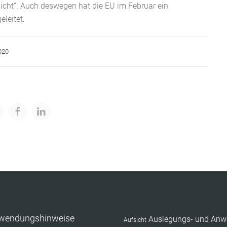
icht“. Auch deswegen hat die EU im Februar ein
eleitet.
020
nwendungshinweise
Auslegungs- und Anw
Aufsicht