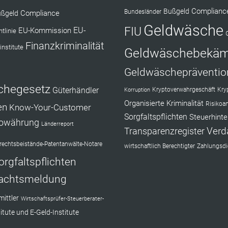
Complianc
Bußgeld
Bundesländer
Compliance
ßgeld
Geldwäsche
FIU
EU-Kommission
EU-
tlinie
Finanzkriminalität
institute
Geldwäschebekä
Geldwäschepräventio
chegesetz
Güterhändler
Kryptoverwahrgeschäft
Kry
Korruption
Organisierte Kriminalität
Risikoa
en
Know-Your-Customer
Sorgfaltspflichten
Steuerhinte
towährung
Länderreport
Verd
Transparenzregister
echtsbeistände-Patentanwälte-Notare
wirtschaftlich Berechtigter
Zahlungsdie
orgfaltspflichten
achtsmeldung
ittler
Wirtschaftsprüfer-Steuerberater-
itute und E-Geld-Institute