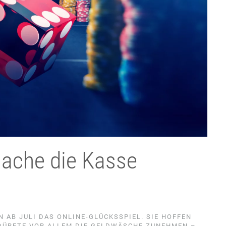
sache die Kasse
N AB JULI DAS ONLINE-GLÜCKSSPIEL. SIE HOFFEN
DÜRFTE VOR ALLEM DIE GELDWÄSCHE ZUNEHMEN –