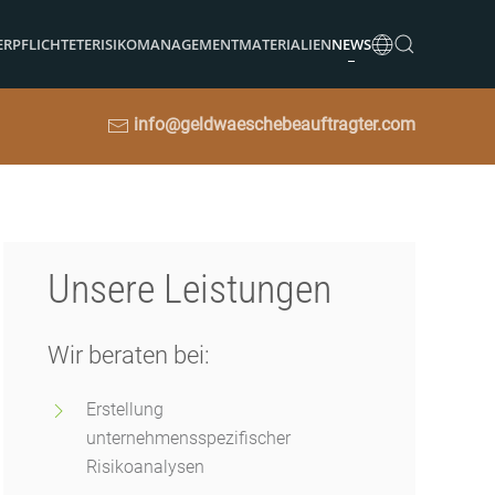
ERPFLICHTETE
RISIKOMANAGEMENT
MATERIALIEN
NEWS
info@geldwaeschebeauftragter.com
Unsere Leistungen
Wir beraten bei:
Erstellung
unternehmensspezifischer
Risikoanalysen