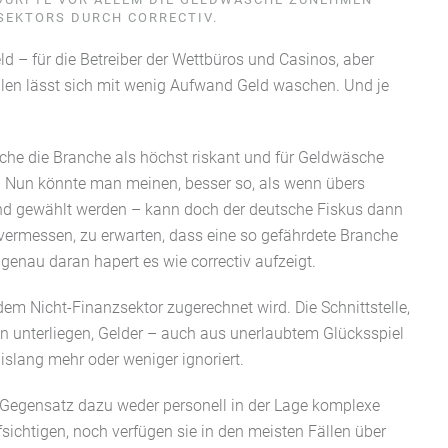
SEKTORS DURCH CORRECTIV.
d – für die Betreiber der Wettbüros und Casinos, aber
hallen lässt sich mit wenig Aufwand Geld waschen. Und je
che die Branche als höchst riskant und für Geldwäsche
rt. Nun könnte man meinen, besser so, als wenn übers
nd gewählt werden – kann doch der deutsche Fiskus dann
t vermessen, zu erwarten, dass eine so gefährdete Branche
enau daran hapert es wie correctiv aufzeigt.
dem Nicht-Finanzsektor zugerechnet wird. Die Schnittstelle,
in unterliegen, Gelder – auch aus unerlaubtem Glücksspiel
bislang mehr oder weniger ignoriert.
 Gegensatz dazu weder personell in der Lage komplexe
ichtigen, noch verfügen sie in den meisten Fällen über