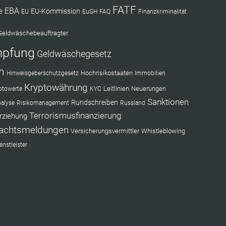
FATF
EBA
e
EU-Kommission
EU
EuGH
FAQ
Finanzkriminalität
Geldwäschebeauftragter
mpfung
Geldwäschegesetz
n
Hochrisikostaaten
Hinweisgeberschutzgesetz
Immobilien
Kryptowährung
Leitlinien
Neuerungen
ptowerte
KYC
Sanktionen
Rundschreiben
nalyse
Risikomanagement
Russland
Terrorismusfinanzierung
rziehung
achtsmeldungen
Versicherungsvermittler
Whistleblowing
nstleister