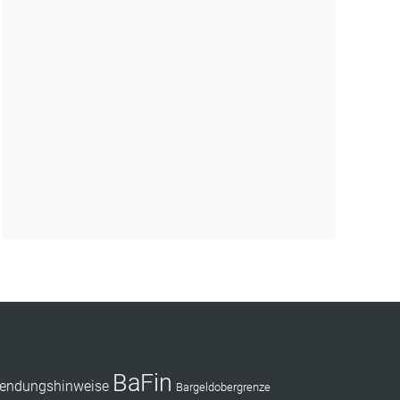
BaFin
endungshinweise
Bargeldobergrenze