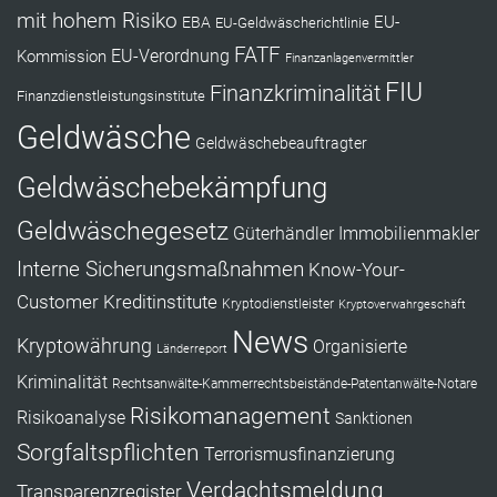
mit hohem Risiko
EU-
EBA
EU-Geldwäscherichtlinie
FATF
Kommission
EU-Verordnung
Finanzanlagenvermittler
FIU
Finanzkriminalität
Finanzdienstleistungsinstitute
Geldwäsche
Geldwäschebeauftragter
Geldwäschebekämpfung
Geldwäschegesetz
Güterhändler
Immobilienmakler
Interne Sicherungsmaßnahmen
Know-Your-
Customer
Kreditinstitute
Kryptodienstleister
Kryptoverwahrgeschäft
News
Kryptowährung
Organisierte
Länderreport
Kriminalität
Rechtsanwälte-Kammerrechtsbeistände-Patentanwälte-Notare
Risikomanagement
Risikoanalyse
Sanktionen
Sorgfaltspflichten
Terrorismusfinanzierung
Verdachtsmeldung
Transparenzregister