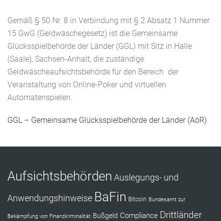
Gemäß § 50 Nr. 8 i
n Verbindung mit § 2 Absatz 1 Nummer
15 GwG
(Geldwäschegesetz) ist die Gemeinsame
Glücksspielbehörde der Länder (GGL) mit Sitz in Halle
(Saale), Sachsen-Anhalt, die zuständige
Geldwäscheaufsichtsbehörde für den Bereich der
Veranstaltung von Online-Poker und virtuellen
Automatenspielen.
GGL – Gemeinsame Glücksspielbehörde der Länder (AöR)
Aufsichtsbehörden
Auslegungs- und
BaFin
Anwendungshinweise
Bitcoin
Bundesamt zur
Drittländer
Compliance
Bußgeld
Bekämpfung von Finanzkriminalität