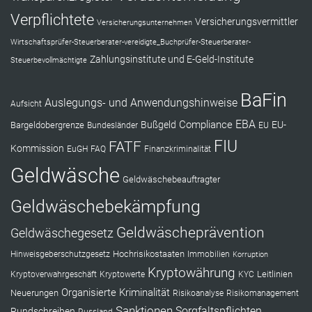
Verpflichtete
Versicherungsvermittler
Versicherungsunternehmen
Wirtschaftsprüfer-Steuerberater-vereidigte_Buchprüfer-Steuerberater-
Zahlungsinstitute und E-Geld-Institute
Steuerbevollmächtigte
BaFin
Auslegungs- und Anwendungshinweise
Aufsicht
EBA
Compliance
Bußgeld
EU-
Bargeldobergrenze
Bundesländer
EU
FIU
FATF
Kommission
EuGH
FAQ
Finanzkriminalität
Geldwäsche
Geldwäschebeauftragter
Geldwäschebekämpfung
Geldwäscheprävention
Geldwäschegesetz
Hochrisikostaaten
Hinweisgeberschutzgesetz
Immobilien
Korruption
Kryptowährung
Leitlinien
Kryptoverwahrgeschäft
Kryptowerte
KYC
Organisierte Kriminalität
Neuerungen
Risikoanalyse
Risikomanagement
Sanktionen
Sorgfaltspflichten
Rundschreiben