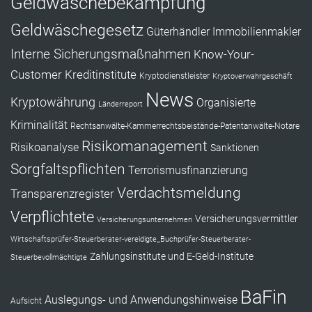
Geldwäschebekämpfung
Geldwäschegesetz
Güterhändler
Immobilienmakler
Interne Sicherungsmaßnahmen
Know-Your-
Customer
Kreditinstitute
Kryptodienstleister
Kryptoverwahrgeschäft
News
Kryptowährung
Organisierte
Länderreport
Kriminalität
Rechtsanwälte-Kammerrechtsbeistände-Patentanwälte-Notare
Risikomanagement
Risikoanalyse
Sanktionen
Sorgfaltspflichten
Terrorismusfinanzierung
Verdachtsmeldung
Transparenzregister
Verpflichtete
Versicherungsvermittler
Versicherungsunternehmen
Wirtschaftsprüfer-Steuerberater-vereidigte_Buchprüfer-Steuerberater-
Zahlungsinstitute und E-Geld-Institute
Steuerbevollmächtigte
BaFin
Auslegungs- und Anwendungshinweise
Aufsicht