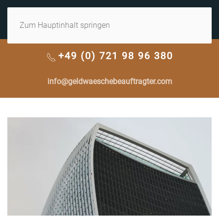
MENÜ
Zum Hauptinhalt springen
+49 (0) 721 98 96 380
info@geldwaeschebeauftragter.com