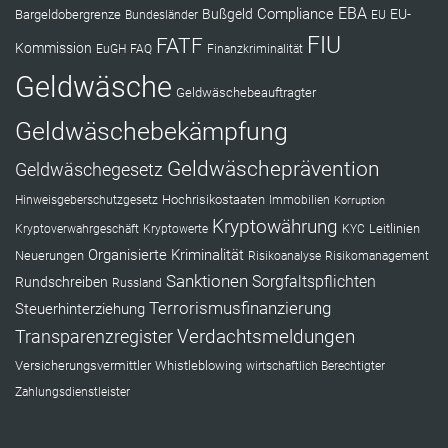
EBA
Compliance
Bußgeld
EU-
Bargeldobergrenze
Bundesländer
EU
FIU
FATF
Kommission
EuGH
FAQ
Finanzkriminalität
Geldwäsche
Geldwäschebeauftragter
Geldwäschebekämpfung
Geldwäscheprävention
Geldwäschegesetz
Hochrisikostaaten
Hinweisgeberschutzgesetz
Immobilien
Korruption
Kryptowährung
Leitlinien
Kryptoverwahrgeschäft
Kryptowerte
KYC
Organisierte Kriminalität
Neuerungen
Risikoanalyse
Risikomanagement
Sanktionen
Sorgfaltspflichten
Rundschreiben
Russland
Terrorismusfinanzierung
Steuerhinterziehung
Verdachtsmeldungen
Transparenzregister
Versicherungsvermittler
Whistleblowing
wirtschaftlich Berechtigter
Zahlungsdienstleister