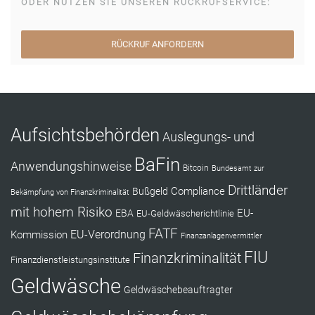
ODER NUTZEN SIE UNSEREN RÜCKRUFSERVICE:
RÜCKRUF ANFORDERN
Aufsichtsbehörden
Auslegungs- und
BaFin
Anwendungshinweise
Bitcoin
Bundesamt zur
Drittländer
Compliance
Bußgeld
Bekämpfung von Finanzkriminalität
mit hohem Risiko
EU-
EBA
EU-Geldwäscherichtlinie
FATF
Kommission
EU-Verordnung
Finanzanlagenvermittler
FIU
Finanzkriminalität
Finanzdienstleistungsinstitute
Geldwäsche
Geldwäschebeauftragter