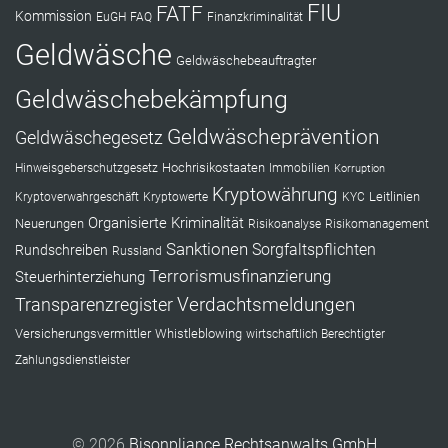
FIU
FATF
Kommission
EuGH
FAQ
Finanzkriminalität
Geldwäsche
Geldwäschebeauftragter
Geldwäschebekämpfung
Geldwäscheprävention
Geldwäschegesetz
Hochrisikostaaten
Hinweisgeberschutzgesetz
Immobilien
Korruption
Kryptowährung
Leitlinien
Kryptoverwahrgeschäft
Kryptowerte
KYC
Organisierte Kriminalität
Neuerungen
Risikoanalyse
Risikomanagement
Sanktionen
Sorgfaltspflichten
Rundschreiben
Russland
Terrorismusfinanzierung
Steuerhinterziehung
Verdachtsmeldungen
Transparenzregister
Versicherungsvermittler
Whistleblowing
wirtschaftlich Berechtigter
Zahlungsdienstleister
© 2026
Bisonpliance Rechtsanwalts GmbH