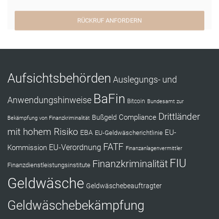
RÜCKRUF ANFORDERN
Aufsichtsbehörden
Auslegungs- und
BaFin
Anwendungshinweise
Bitcoin
Bundesamt zur
Drittländer
Compliance
Bußgeld
Bekämpfung von Finanzkriminalität
mit hohem Risiko
EU-
EBA
EU-Geldwäscherichtlinie
FATF
Kommission
EU-Verordnung
Finanzanlagenvermittler
FIU
Finanzkriminalität
Finanzdienstleistungsinstitute
Geldwäsche
Geldwäschebeauftragter
Geldwäschebekämpfung