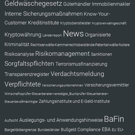
Geldwäschegesetz
Güterhändler
Immobilienmakler
Interne Sicherungsmaßnahmen
Know-Your-
Customer
Kreditinstitute
Kryptodienstleister
Kryptoverwahrgeschäft
News
Kryptowährung
Organisierte
Länderreport
Kriminalität
Rechtsanwälte-Kammerrechtsbeistände-Patentanwälte-Notare
Risikomanagement
Risikoanalyse
Sanktionen
Sorgfaltspflichten
Terrorismusfinanzierung
Verdachtsmeldung
Transparenzregister
Verpflichtete
Versicherungsvermittler
Versicherungsunternehmen
Wirtschaftsprüfer-Steuerberater-vereidigte_Buchprüfer-Steuerberater-
Zahlungsinstitute und E-Geld-Institute
Steuerbevollmächtigte
BaFin
Auslegungs- und Anwendungshinweise
Aufsicht
EBA
Compliance
Bußgeld
EU-
Bargeldobergrenze
Bundesländer
EU