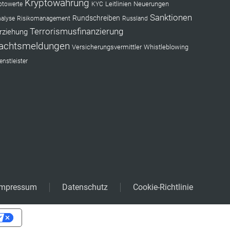
Kryptowährung
Leitlinien
Neuerungen
ptowerte
KYC
Sanktionen
Rundschreiben
nalyse
Risikomanagement
Russland
Terrorismusfinanzierung
rziehung
achtsmeldungen
Versicherungsvermittler
Whistleblowing
nstleister
Impressum
Datenschutz
Cookie-Richtlinie