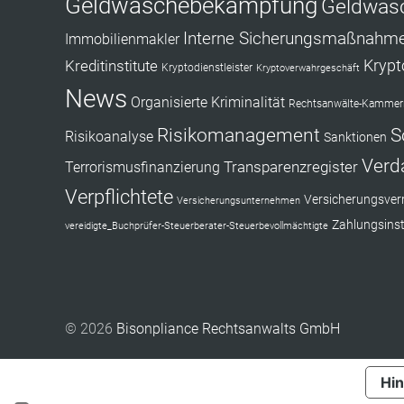
Geldwäschebekämpfung
Geldwäs
Interne Sicherungsmaßnahm
Immobilienmakler
Kryp
Kreditinstitute
Kryptodienstleister
Kryptoverwahrgeschäft
News
Organisierte Kriminalität
Rechtsanwälte-Kammerr
Risikomanagement
S
Risikoanalyse
Sanktionen
Verd
Transparenzregister
Terrorismusfinanzierung
Verpflichtete
Versicherungsverm
Versicherungsunternehmen
Zahlungsinst
vereidigte_Buchprüfer-Steuerberater-Steuerbevollmächtigte
© 2026
Bisonpliance Rechtsanwalts GmbH
Hin