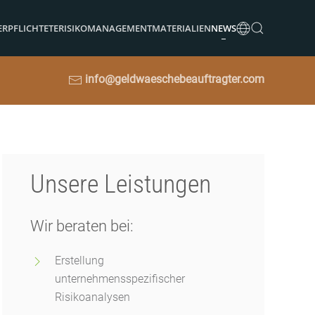
ERPFLICHTETE
RISIKOMANAGEMENT
MATERIALIEN
NEWS
info@geldwaeschebeauftragter.com
Unsere Leistungen
Wir beraten bei:
Erstellung
unternehmensspezifischer
Risikoanalysen