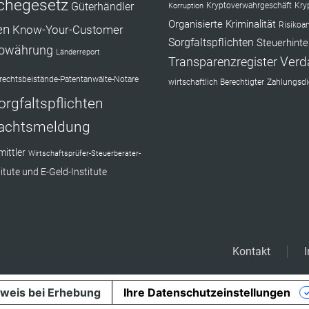
chegesetz
Güterhändler
Kryptoverwahrgeschäft
Kry
Korruption
Organisierte Kriminalität
Risikoa
en
Know-Your-Customer
Sorgfaltspflichten
Steuerhinte
towährung
Länderreport
Verd
Transparenzregister
echtsbeistände-Patentanwälte-Notare
wirtschaftlich Berechtigter
Zahlungsdie
orgfaltspflichten
achtsmeldung
ittler
Wirtschaftsprüfer-Steuerberater-
itute und E-Geld-Institute
Kontakt
weis bei Erhebung
Ihre Datenschutzeinstellungen