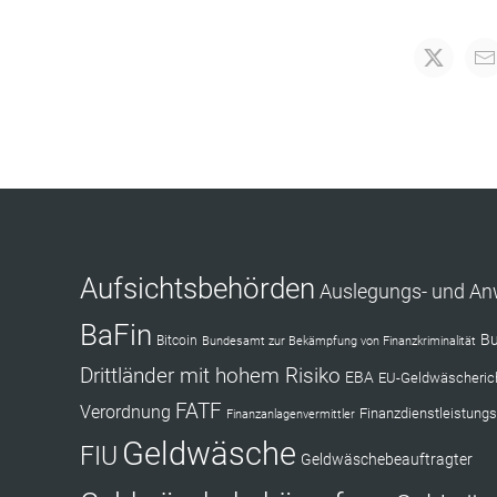
Aufsichtsbehörden
Auslegungs- und A
BaFin
Bu
Bitcoin
Bundesamt zur Bekämpfung von Finanzkriminalität
Drittländer mit hohem Risiko
EBA
EU-Geldwäscherich
FATF
Verordnung
Finanzdienstleistungs
Finanzanlagenvermittler
Geldwäsche
FIU
Geldwäschebeauftragter