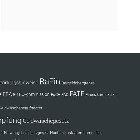
BaFin
endungshinweise
Bargeldobergrenze
FATF
EBA
e
EU-Kommission
EU
EuGH
FAQ
Finanzkriminalität
Geldwäschebeauftragter
mpfung
Geldwäschegesetz
n
Hochrisikostaaten
Hinweisgeberschutzgesetz
Immobilien