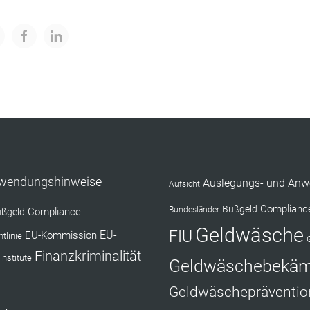
nwendungshinweise
Auslegungs- und Anw
Aufsicht
Complianc
Bußgeld
Bundesländer
Compliance
ßgeld
Geldwäsche
FIU
EU-Kommission
EU-
tlinie
Finanzkriminalität
institute
Geldwäschebekä
Geldwäschepräventio