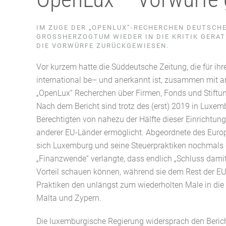
IM ZUGE DER „OPENLUX“-RECHERCHEN DEUTSCH
GROSSHERZOGTUM WIEDER IN DIE KRITIK GERAT
IE VORWÜRFE ZURÜCKGEWIESEN.
Vor kurzem hatte die Süddeutsche Zeitung, die für 
international
be
– und anerkannt ist, zusammen mit 
„
OpenLux
“ Recherchen über Firmen, Fonds und Stiftun
Nach dem Bericht sind trotz des (erst) 2019 in Luxemb
Berechtigten von nahezu der Hälfte dieser Einrichtu
anderer EU-Länder ermöglicht. Abgeordnete des Euro
sich Luxemburg und seine Steuerpraktiken nochmal
„Finanzwende“ verlangte, dass endlich „Schluss damit
Vorteil schauen können, während sie dem Rest der EU
Praktiken den unlängst zum wiederholten Male in die
Malta und Zypern.
Die luxemburgische Regierung widersprach den Beric