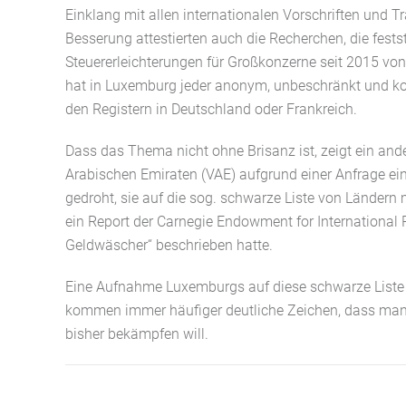
Einklang mit allen internationalen Vorschriften und 
Besserung attestierten auch die Recherchen, die fests
Steuererleichterungen für Großkonzerne seit 2015 vo
hat i
n Luxemburg jeder anonym, unbeschränkt und kos
den Registern in Deutschland oder Frankreich.
Dass das Thema nicht ohne Brisanz ist, zeigt ein and
Arabischen Emiraten (VAE) aufgrund einer Anfrage e
gedroht, sie auf die sog. schwarze Liste von Ländern
ein Report der Carnegie Endowment
for
International 
Geldwäscher“ beschrieben hatte.
Eine Aufnahme Luxemburgs auf diese schwarze Liste s
kommen immer häufiger deutliche Zeichen, dass man 
bisher bekämpfen will.