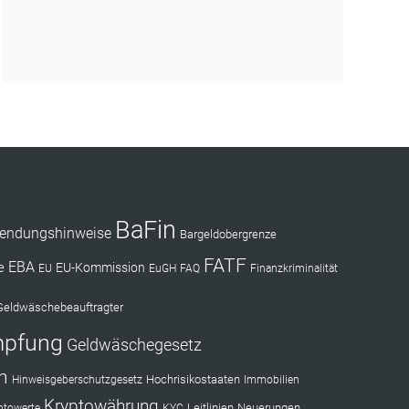
BaFin
endungshinweise
Bargeldobergrenze
FATF
EBA
e
EU-Kommission
EU
EuGH
FAQ
Finanzkriminalität
Geldwäschebeauftragter
mpfung
Geldwäschegesetz
n
Hochrisikostaaten
Hinweisgeberschutzgesetz
Immobilien
Kryptowährung
Leitlinien
Neuerungen
ptowerte
KYC