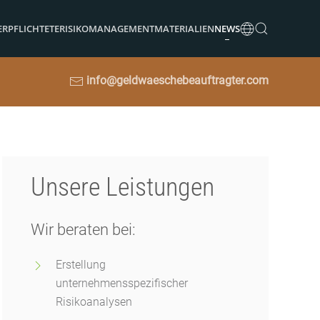
ERPFLICHTETE
RISIKOMANAGEMENT
MATERIALIEN
NEWS
info@geldwaeschebeauftragter.com
Unsere Leistungen
Wir beraten bei:
Erstellung
unternehmensspezifischer
Risikoanalysen