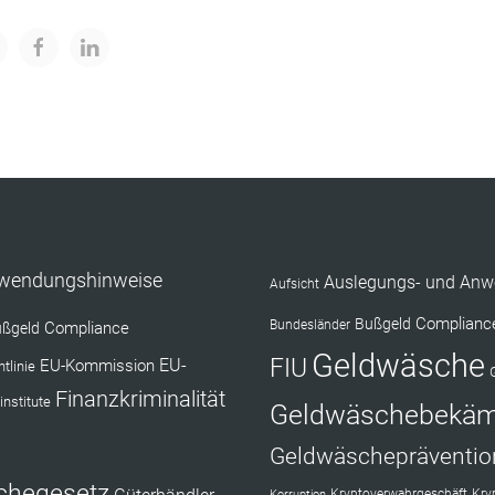
nwendungshinweise
Auslegungs- und Anw
Aufsicht
Complianc
Bußgeld
Bundesländer
Compliance
ßgeld
Geldwäsche
FIU
EU-Kommission
EU-
tlinie
Finanzkriminalität
institute
Geldwäschebekä
Geldwäschepräventio
chegesetz
Kryptoverwahrgeschäft
Kry
Korruption