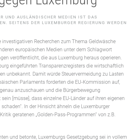
ER UND AUSLÄNDISCHER MEDIEN IST DAS
EN. SEITENS DER LUXEMBURGER REGIERUNG WERDEN D
ihre investigativen Recherchen zum Thema Geldwäsche
anderen europäischen Medien unter dem Schlagwort
gen veröffentlicht, die aus Luxemburg heraus operieren.
urg eingeführten Transparenzregisters die wirtschaftlich
ngen unbekannt. Damit würde Steuervermeidung zu Lasten
päischen Parlaments forderten die EU-Kommission auf,
s genau anzuschauen und die Bürgerbewegung
 sein [müsse], dass einzelne EU-Länder auf ihren eigenen
 schaden“. In der Hinsicht ähneln die Luxemburger
 Kritik geratenen „Golden-Pass-Programmen“ von z.B.
hten und betonte, Luxemburgs Gesetzgebung sei in vollem