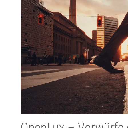
OpenLux
– Vorwürfe