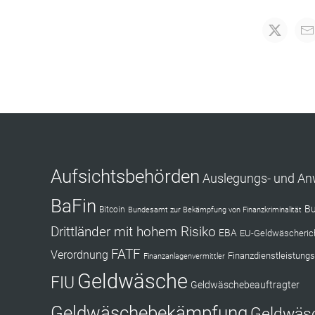
Aufsichtsbehörden
Auslegungs- und A
BaFin
Bu
Bitcoin
Bundesamt zur Bekämpfung von Finanzkriminalität
Drittländer mit hohem Risiko
EBA
EU-Geldwäscherich
FATF
Verordnung
Finanzdienstleistungs
Finanzanlagenvermittler
Geldwäsche
FIU
Geldwäschebeauftragter
Geldwäschebekämpfung
Geldwäs