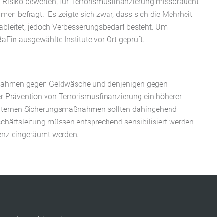
r Risiko bewerten, für Terrorismusfinanzierung missbraucht
n befragt. Es zeigte sich zwar, dass sich die Mehrheit
leitet, jedoch Verbesserungsbedarf besteht. Um
aFin ausgewählte Institute vor Ort geprüft.
ßnahmen gegen Geldwäsche und denjenigen gegen
der Prävention von Terrorismusfinanzierung ein höherer
 internen Sicherungsmaßnahmen sollten dahingehend
eschäftsleitung müssen entsprechend sensibilisiert werden
enz eingeräumt werden.