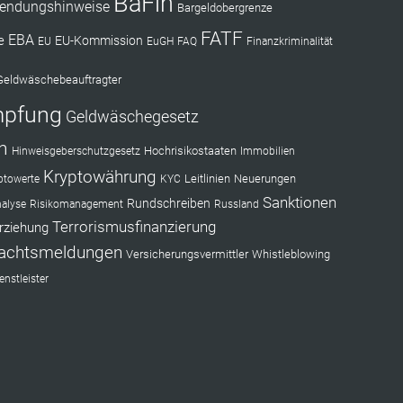
BaFin
endungshinweise
Bargeldobergrenze
FATF
EBA
e
EU-Kommission
EU
EuGH
FAQ
Finanzkriminalität
Geldwäschebeauftragter
mpfung
Geldwäschegesetz
n
Hochrisikostaaten
Hinweisgeberschutzgesetz
Immobilien
Kryptowährung
Leitlinien
Neuerungen
ptowerte
KYC
Sanktionen
Rundschreiben
nalyse
Risikomanagement
Russland
Terrorismusfinanzierung
rziehung
achtsmeldungen
Versicherungsvermittler
Whistleblowing
nstleister