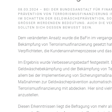
08.03.2024 – BEI DER BUNDESANSTALT FÜR FIN
PRÄVENTION VON TERRORISMUSFINANZIERUNG I
IM SCHATTEN DER GELDWÄSCHEPRÄVENTION, SO
GRÖSSER WERDENDEN BEDEUTUNG. AUCH DIE VE
OLLTEN SICH DESSEN BEWUSST SEIN.
Dem veränderten Ansatz wurde die BaFin im vergange
Bekämpfung von Terrorismusfinanzierung gesetzt hat
Verpflichteten, die Kundenannahmeprozesse und das
Im Ergebnis wurde Verbesserungsbedarf festgestellt.
Geldwäschebekämpfung und der Bekämpfung von Terro
allem bei der Implementierung von Sicherungsmaßn
Maßnahmen zur Geldwäscheprävention automatisch d
Terrorismusfinanzierung mit abdecken. Hier sind vi
anzustellen.
Diesen Erkenntnissen liegt die Befragung von mehr als