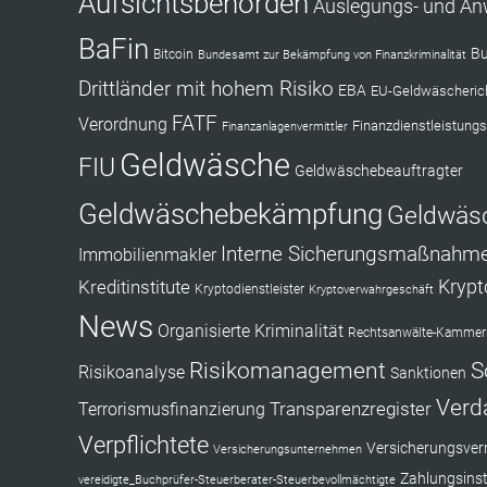
Aufsichtsbehörden
Auslegungs- und A
BaFin
Bu
Bitcoin
Bundesamt zur Bekämpfung von Finanzkriminalität
Drittländer mit hohem Risiko
EBA
EU-Geldwäscherich
FATF
Verordnung
Finanzdienstleistungs
Finanzanlagenvermittler
Geldwäsche
FIU
Geldwäschebeauftragter
Geldwäschebekämpfung
Geldwäs
Interne Sicherungsmaßnahm
Immobilienmakler
Kryp
Kreditinstitute
Kryptodienstleister
Kryptoverwahrgeschäft
News
Organisierte Kriminalität
Rechtsanwälte-Kammerr
Risikomanagement
S
Risikoanalyse
Sanktionen
Verd
Transparenzregister
Terrorismusfinanzierung
Verpflichtete
Versicherungsverm
Versicherungsunternehmen
Zahlungsinst
vereidigte_Buchprüfer-Steuerberater-Steuerbevollmächtigte