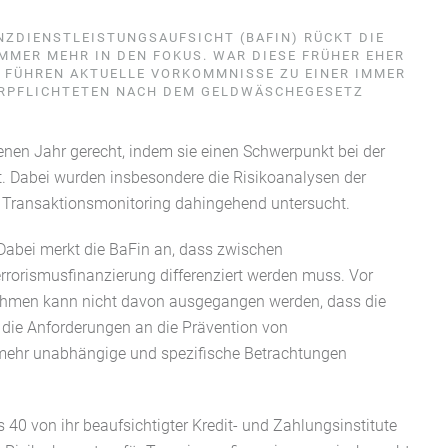
ANZDIENSTLEISTUNGSAUFSICHT (BAFIN) RÜCKT DIE
MMER MEHR IN DEN FOKUS. WAR DIESE FRÜHER EHER
 FÜHREN AKTUELLE VORKOMMNISSE ZU EINER IMMER
RPFLICHTETEN NACH DEM GELDWÄSCHEGESETZ S
nen Jahr gerecht, indem sie einen Schwerpunkt bei der
. Dabei wurden insbesondere die Risikoanalysen der
 Transaktionsmonitoring dahingehend untersucht.
 Dabei merkt die BaFin an, dass zwischen
rismusfinanzierung differenziert werden muss. Vor
ahmen kann nicht davon ausgegangen werden, dass die
ie Anforderungen an die Prävention von
elmehr unabhängige und spezifische Betrachtungen
 40 von ihr beaufsichtigter Kredit- und Zahlungsinstitute