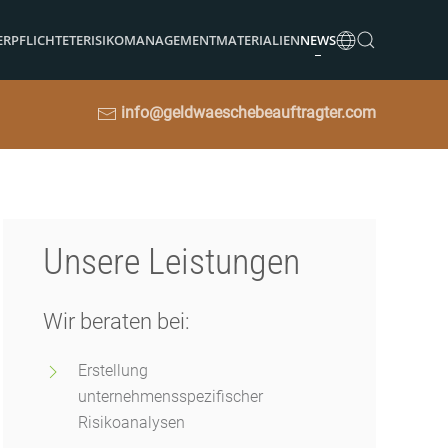
ERPFLICHTETE
RISIKOMANAGEMENT
MATERIALIEN
NEWS
info@geldwaeschebeauftragter.com
Unsere Leistungen
Wir beraten bei:
Erstellung
unternehmensspezifischer
Risikoanalysen