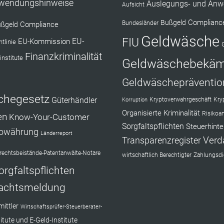
nwendungshinweise
Auslegungs- und Anw
Aufsicht
Complianc
Bußgeld
Bundesländer
Compliance
ßgeld
Geldwäsche
FIU
EU-Kommission
EU-
tlinie
Finanzkriminalität
institute
Geldwäschebekä
Geldwäschepräventio
chegesetz
Güterhändler
Kryptoverwahrgeschäft
Kry
Korruption
Organisierte Kriminalität
Risikoa
en
Know-Your-Customer
Sorgfaltspflichten
Steuerhinte
towährung
Länderreport
Verd
Transparenzregister
echtsbeistände-Patentanwälte-Notare
wirtschaftlich Berechtigter
Zahlungsdie
orgfaltspflichten
achtsmeldung
ittler
Wirtschaftsprüfer-Steuerberater-
itute und E-Geld-Institute