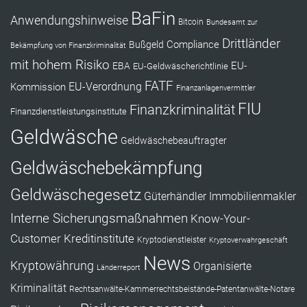
BaFin
Anwendungshinweise
Bitcoin
Bundesamt zur
Drittländer
Compliance
Bußgeld
Bekämpfung von Finanzkriminalität
mit hohem Risiko
EU-
EBA
EU-Geldwäscherichtlinie
FATF
Kommission
EU-Verordnung
Finanzanlagenvermittler
FIU
Finanzkriminalität
Finanzdienstleistungsinstitute
Geldwäsche
Geldwäschebeauftragter
Geldwäschebekämpfung
Geldwäschegesetz
Güterhändler
Immobilienmakler
Interne Sicherungsmaßnahmen
Know-Your-
Customer
Kreditinstitute
Kryptodienstleister
Kryptoverwahrgeschäft
News
Kryptowährung
Organisierte
Länderreport
Kriminalität
Rechtsanwälte-Kammerrechtsbeistände-Patentanwälte-Notare