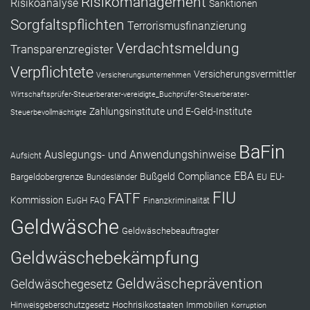
Risikomanagement
Risikoanalyse
Sanktionen
Sorgfaltspflichten
Terrorismusfinanzierung
Verdachtsmeldung
Transparenzregister
Verpflichtete
Versicherungsvermittler
Versicherungsunternehmen
Wirtschaftsprüfer-Steuerberater-vereidigte_Buchprüfer-Steuerberater-
Zahlungsinstitute und E-Geld-Institute
Steuerbevollmächtigte
BaFin
Auslegungs- und Anwendungshinweise
Aufsicht
EBA
Compliance
Bußgeld
EU-
Bargeldobergrenze
Bundesländer
EU
FIU
FATF
Kommission
EuGH
FAQ
Finanzkriminalität
Geldwäsche
Geldwäschebeauftragter
Geldwäschebekämpfung
Geldwäscheprävention
Geldwäschegesetz
Hochrisikostaaten
Hinweisgeberschutzgesetz
Immobilien
Korruption