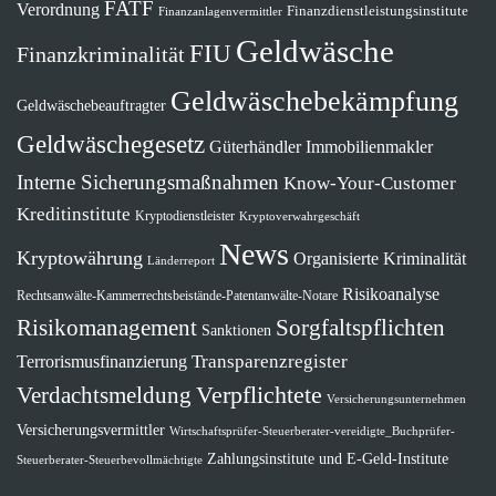
FATF
Verordnung
Finanzdienstleistungsinstitute
Finanzanlagenvermittler
Geldwäsche
FIU
Finanzkriminalität
Geldwäschebekämpfung
Geldwäschebeauftragter
Geldwäschegesetz
Güterhändler
Immobilienmakler
Interne Sicherungsmaßnahmen
Know-Your-Customer
Kreditinstitute
Kryptodienstleister
Kryptoverwahrgeschäft
News
Kryptowährung
Organisierte Kriminalität
Länderreport
Risikoanalyse
Rechtsanwälte-Kammerrechtsbeistände-Patentanwälte-Notare
Risikomanagement
Sorgfaltspflichten
Sanktionen
Terrorismusfinanzierung
Transparenzregister
Verdachtsmeldung
Verpflichtete
Versicherungsunternehmen
Versicherungsvermittler
Wirtschaftsprüfer-Steuerberater-vereidigte_Buchprüfer-
Zahlungsinstitute und E-Geld-Institute
Steuerberater-Steuerbevollmächtigte