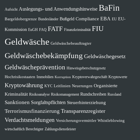
BaFin
Auslegungs- und Anwendungshinweise
Aufsicht
EBA
Compliance
EU-
Bargeldobergrenze
Bußgeld
Bundesländer
EU
FIU
FATF
Kommission
EuGH
FAQ
Finanzkriminalität
Geldwäsche
Geldwäschebeauftragter
Geldwäschebekämpfung
Geldwäschegesetz
Geldwäscheprävention
Hinweisgeberschutzgesetz
Hochrisikostaaten
Immobilien
Kryptoverwahrgeschäft
Kryptowerte
Korruption
Kryptowährung
Organisierte
Leitlinien
Neuerungen
KYC
Kriminalität
Rundschreiben
Risikomanagement
Risikoanalyse
Russland
Sanktionen
Sorgfaltspflichten
Steuerhinterziehung
Transparenzregister
Terrorismusfinanzierung
Verdachtsmeldungen
Versicherungsvermittler
Whistleblowing
wirtschaftlich Berechtigter
Zahlungsdienstleister