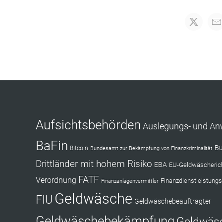
Aufsichtsbehörden
Auslegungs- und A
BaFin
Bu
Bitcoin
Bundesamt zur Bekämpfung von Finanzkriminalität
Drittländer mit hohem Risiko
EBA
EU-Geldwäscherich
FATF
Verordnung
Finanzdienstleistungs
Finanzanlagenvermittler
Geldwäsche
FIU
Geldwäschebeauftragter
Geldwäschebekämpfung
Geldwäs