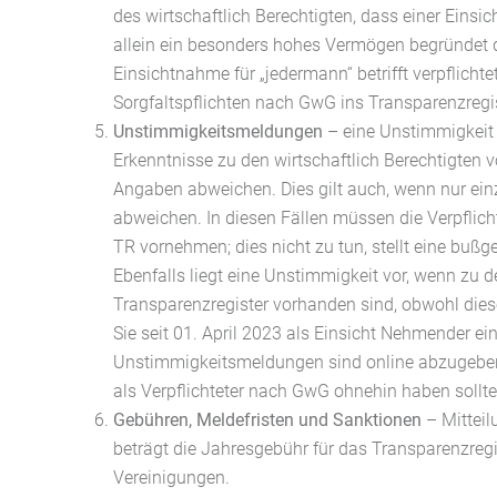
des wirtschaftlich Berechtigten, dass einer Einsic
allein ein besonders hohes Vermögen begründet d
Einsichtnahme für „jedermann“ betrifft verpflichte
Sorgfaltspflichten nach GwG ins Transparenzreg
Unstimmigkeitsmeldungen
– eine Unstimmigkeit 
Erkenntnisse zu den wirtschaftlich Berechtigten v
Angaben abweichen. Dies gilt auch, wenn nur ei
abweichen. In diesen Fällen müssen die Verpfli
TR vornehmen; dies nicht zu tun, stellt eine buß
Ebenfalls liegt eine Unstimmigkeit vor, wenn zu 
Transparenzregister vorhanden sind, obwohl diese
Sie seit 01. April 2023 als Einsicht Nehmender 
Unstimmigkeitsmeldungen sind online abzugeben u
als Verpflichteter nach GwG ohnehin haben sollte
Gebühren, Meldefristen und Sanktionen
– Mitteil
beträgt die Jahresgebühr für das Transparenzregis
Vereinigungen.