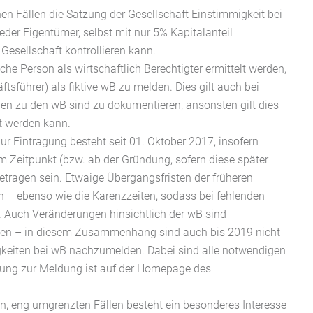
hen Fällen die Satzung der Gesellschaft Einstimmigkeit bei
der Eigentümer, selbst mit nur 5% Kapitalanteil
 Gesellschaft kontrollieren kann.
he Person als wirtschaftlich Berechtigter ermittelt werden,
ftsführer) als fiktive wB zu melden. Dies gilt auch bei
en zu den wB sind zu dokumentieren, ansonsten gilt dies
t werden kann.
zur Eintragung besteht seit 01. Oktober 2017, insofern
em Zeitpunkt (bzw. ab der Gründung, sofern diese später
ngetragen sein. Etwaige Übergangsfristen der früheren
en – ebenso wie die Karenzzeiten, sodass bei fehlenden
 Auch Veränderungen hinsichtlich der wB sind
lden – in diesem Zusammenhang sind auch bis 2019 nicht
gkeiten bei wB nachzumelden. Dabei sind alle notwendigen
tung zur Meldung ist auf der Homepage des
en, eng umgrenzten Fällen besteht ein besonderes Interesse