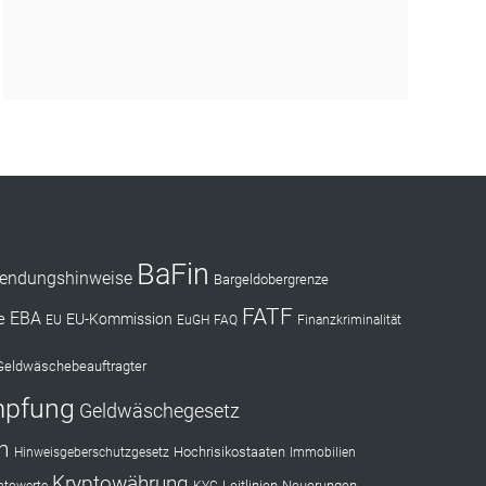
BaFin
endungshinweise
Bargeldobergrenze
FATF
EBA
e
EU-Kommission
EU
EuGH
FAQ
Finanzkriminalität
Geldwäschebeauftragter
mpfung
Geldwäschegesetz
n
Hochrisikostaaten
Hinweisgeberschutzgesetz
Immobilien
Kryptowährung
Leitlinien
Neuerungen
ptowerte
KYC