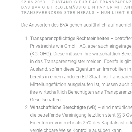
22.06.2023 – ZUSTÄNDIG FÜR DAS TRANSPAREN
DAS BVA GIBT REGELMÄSSIG EIN PAPIER MIT AN
RANSPARENZREGISTER HERAUS – NUN LIEGT EI
Die Antworten des BVA gehen ausführlich auf nachfol
Transparenzpflichtige Rechtseinheiten
– betroffe
Privatrechts wie GmbH, AG, aber auch eingetrage
(KG, OHG). Diese müssen ihre wirtschaftlich Bere
in das Transparenzregister melden. Ebenfalls gilt 
Ausland, sofern diese Eigentum an Immobilien in
bereits in einem anderen EU-Staat ins Transparenz
Mitteilungsfiktion ausgelaufen ist, müssen auch 
ihre wirtschaftlich Berechtigten ans Transparenzre
Gesellschaften.
Wirtschaftliche Berechtigte (wB)
– sind natürlich
die betreffende Vereinigung letztlich steht (§ 3 G
Eigentümer von mehr als 25% des Kapitals ist ode
vergleichbare Weise Kontrolle ausüben kann.