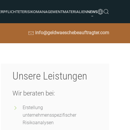
ERPFLICHTETE
RISIKOMANAGEMENT
MATERIALIEN
NEWS
info@geldwaeschebeauftragter.com
Unsere Leistungen
Wir beraten bei:
Erstellung
unternehmensspezifischer
Risikoanalysen