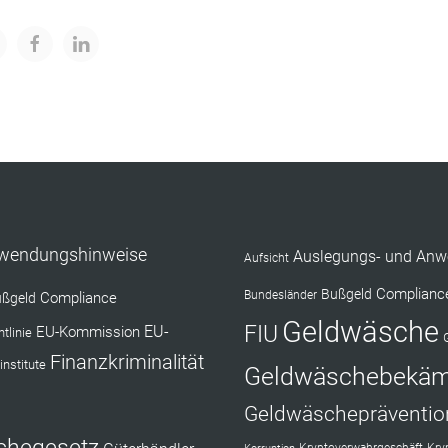
nwendungshinweise
Auslegungs- und Anw
Aufsicht
Complianc
Bußgeld
Bundesländer
Compliance
ßgeld
Geldwäsche
FIU
EU-Kommission
EU-
tlinie
Finanzkriminalität
institute
Geldwäschebekä
Geldwäschepräventio
chegesetz
Kryptoverwahrgeschäft
Kry