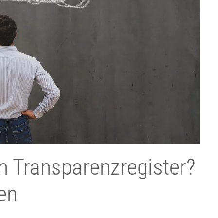
m Transparenzregister?
en