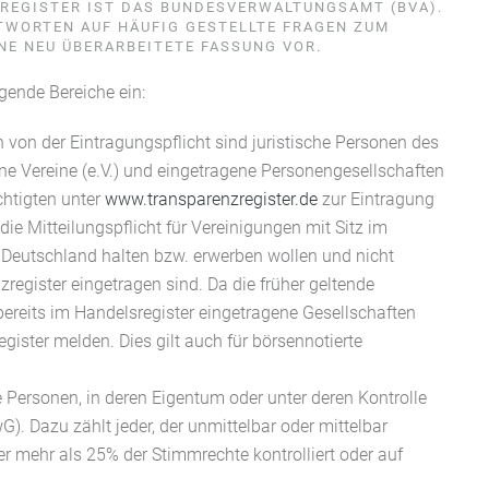
ZREGISTER IST DAS BUNDESVERWALTUNGSAMT (BVA).
TWORTEN AUF HÄUFIG GESTELLTE FRAGEN ZUM T
NE NEU ÜBERARBEITETE FASSUNG VOR.
gende Bereiche ein:
n von der Eintragungspflicht sind juristische Personen des
ne Vereine (e.V.) und eingetragene Personengesellschaften
chtigten unter
www.transparenzregister.de
zur Eintragung
die Mitteilungspflicht für Vereinigungen mit Sitz im
 Deutschland halten bzw. erwerben wollen und nicht
register eingetragen sind. Da die früher geltende
bereits im Handelsregister eingetragene Gesellschaften
gister melden. Dies gilt auch für börsennotierte
e Personen, in deren Eigentum oder unter deren Kontrolle
wG). Dazu zählt jeder, der unmittelbar oder mittelbar
r mehr als 25% der Stimmrechte kontrolliert oder auf