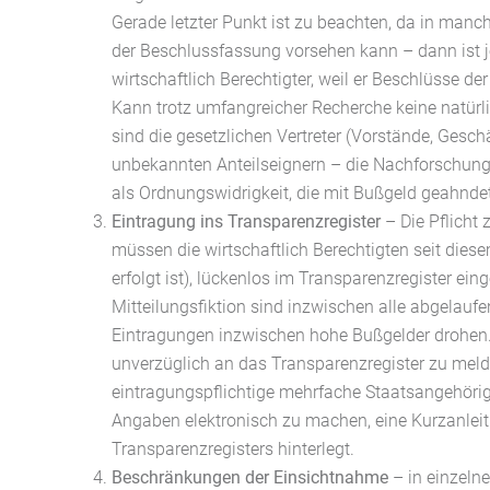
Gerade letzter Punkt ist zu beachten, da in manc
der Beschlussfassung vorsehen kann – dann ist je
wirtschaftlich Berechtigter, weil er Beschlüsse der
Kann trotz umfangreicher Recherche keine natürlic
sind die gesetzlichen Vertreter (Vorstände, Geschä
unbekannten Anteilseignern – die Nachforschung
als Ordnungswidrigkeit, die mit Bußgeld geahnde
Eintragung ins Transparenzregister
– Die Pflicht 
müssen die wirtschaftlich Berechtigten seit dies
erfolgt ist), lückenlos im Transparenzregister ei
Mitteilungsfiktion sind inzwischen alle abgelauf
Eintragungen inzwischen hohe Bußgelder drohen.
unverzüglich an das Transparenzregister zu me
eintragungspflichtige mehrfache Staatsangehöri
Angaben elektronisch zu machen, eine Kurzanlei
Transparenzregisters hinterlegt.
B
eschränkungen der Einsichtnahme
– in einzeln