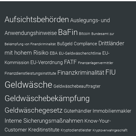
Aufsichtsbehörden
Auslegungs- und
BaFin
Anwendungshinweise
Bitcoin
Bundesamt zur
Drittländer
Compliance
Bußgeld
Bekämpfung von Finanzkriminalität
mit hohem Risiko
EU-
EBA
EU-Geldwäscherichtlinie
FATF
Kommission
EU-Verordnung
Finanzanlagenvermittler
FIU
Finanzkriminalität
Finanzdienstleistungsinstitute
Geldwäsche
Geldwäschebeauftragter
Geldwäschebekämpfung
Geldwäschegesetz
Güterhändler
Immobilienmakler
Interne Sicherungsmaßnahmen
Know-Your-
Customer
Kreditinstitute
Kryptodienstleister
Kryptoverwahrgeschäft