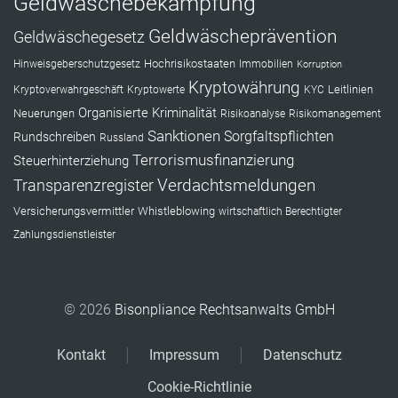
Geldwäschebekämpfung
Geldwäscheprävention
Geldwäschegesetz
Hochrisikostaaten
Hinweisgeberschutzgesetz
Immobilien
Korruption
Kryptowährung
Leitlinien
Kryptoverwahrgeschäft
Kryptowerte
KYC
Organisierte Kriminalität
Neuerungen
Risikoanalyse
Risikomanagement
Sanktionen
Sorgfaltspflichten
Rundschreiben
Russland
Terrorismusfinanzierung
Steuerhinterziehung
Verdachtsmeldungen
Transparenzregister
Versicherungsvermittler
Whistleblowing
wirtschaftlich Berechtigter
Zahlungsdienstleister
© 2026
Bisonpliance Rechtsanwalts GmbH
Kontakt
Impressum
Datenschutz
Cookie-Richtlinie