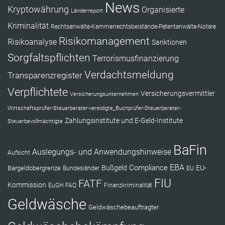
News
Kryptowährung
Organisierte
Länderreport
Kriminalität
Rechtsanwälte-Kammerrechtsbeistände-Patentanwälte-Notare
Risikomanagement
Risikoanalyse
Sanktionen
Sorgfaltspflichten
Terrorismusfinanzierung
Verdachtsmeldung
Transparenzregister
Verpflichtete
Versicherungsvermittler
Versicherungsunternehmen
Wirtschaftsprüfer-Steuerberater-vereidigte_Buchprüfer-Steuerberater-
Zahlungsinstitute und E-Geld-Institute
Steuerbevollmächtigte
BaFin
Auslegungs- und Anwendungshinweise
Aufsicht
EBA
Compliance
Bußgeld
EU-
Bargeldobergrenze
Bundesländer
EU
FIU
FATF
Kommission
EuGH
FAQ
Finanzkriminalität
Geldwäsche
Geldwäschebeauftragter