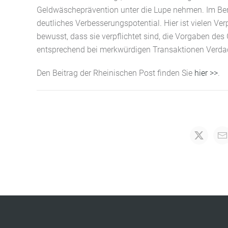
Geldwäscheprävention unter die Lupe nehmen. Im Ber
deutliches Verbesserungspotential. Hier ist vielen V
bewusst, dass sie verpflichtet sind, die Vorgaben d
entsprechend bei merkwürdigen Transaktionen Verda
Den Beitrag der Rheinischen Post finden Sie
hier >>
.