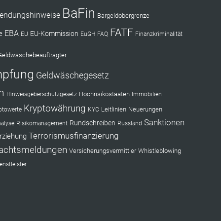
BaFin
endungshinweise
Bargeldobergrenze
FATF
EBA
e
EU-Kommission
EU
EuGH
FAQ
Finanzkriminalität
Geldwäschebeauftragter
mpfung
Geldwäschegesetz
n
Hochrisikostaaten
Hinweisgeberschutzgesetz
Immobilien
Kryptowährung
Leitlinien
Neuerungen
ptowerte
KYC
Sanktionen
Rundschreiben
nalyse
Risikomanagement
Russland
Terrorismusfinanzierung
rziehung
achtsmeldungen
Versicherungsvermittler
Whistleblowing
nstleister