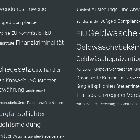
nwendungshinweise
Auslegungs- und Anw
Aufsicht
Complianc
Bußgeld
Bundesländer
Compliance
ßgeld
Geldwäsche
FIU
EU-Kommission
EU-
tlinie
Finanzkriminalität
institute
Geldwäschebekä
Geldwäschepräventio
chegesetz
Güterhändler
Kryptoverwahrgeschäft
Kry
Korruption
Organisierte Kriminalität
Risikoa
en
Know-Your-Customer
Sorgfaltspflichten
Steuerhinte
towährung
Länderreport
Verd
Transparenzregister
echtsbeistände-Patentanwälte-Notare
wirtschaftlich Berechtigter
Zahlungsdie
orgfaltspflichten
achtsmeldung
ittler
Wirtschaftsprüfer-Steuerberater-