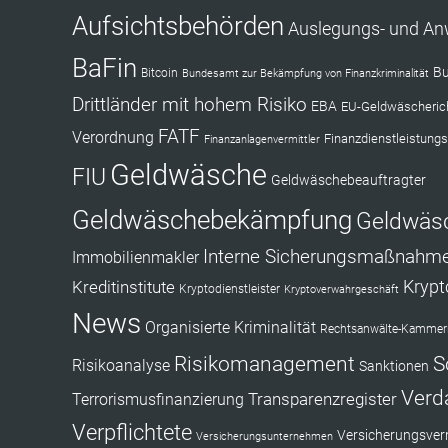
Aufsichtsbehörden
Auslegungs- und A
BaFin
Bu
Bitcoin
Bundesamt zur Bekämpfung von Finanzkriminalität
Drittländer mit hohem Risiko
EBA
EU-Geldwäscherich
FATF
Verordnung
Finanzdienstleistungs
Finanzanlagenvermittler
Geldwäsche
FIU
Geldwäschebeauftragter
Geldwäschebekämpfung
Geldwäs
Interne Sicherungsmaßnahm
Immobilienmakler
Kryp
Kreditinstitute
Kryptodienstleister
Kryptoverwahrgeschäft
News
Organisierte Kriminalität
Rechtsanwälte-Kammerr
Risikomanagement
S
Risikoanalyse
Sanktionen
Verd
Transparenzregister
Terrorismusfinanzierung
Verpflichtete
Versicherungsverm
Versicherungsunternehmen