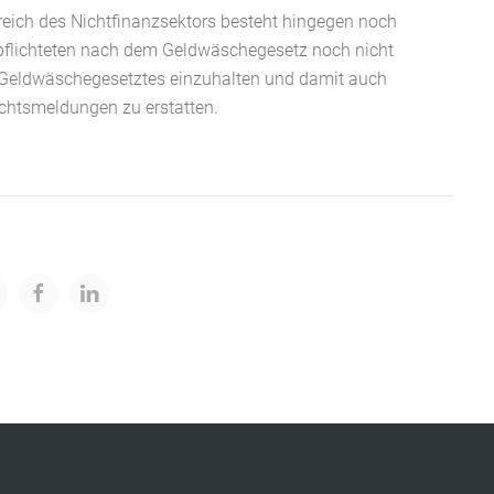
eich des Nichtfinanzsektors besteht hingegen noch
erpflichteten nach dem Geldwäschegesetz noch nicht
es Geldwäschegesetztes einzuhalten und damit auch
chtsmeldungen zu erstatten.