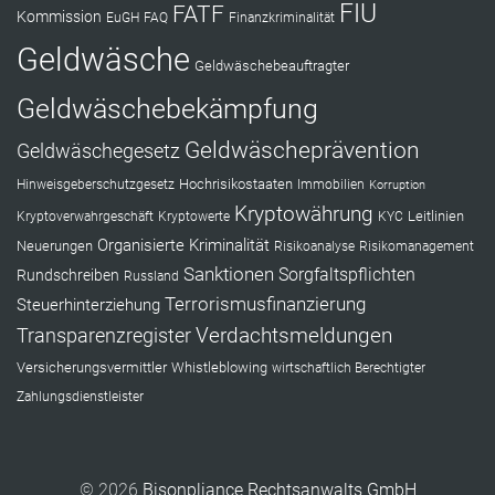
FIU
FATF
Kommission
EuGH
FAQ
Finanzkriminalität
Geldwäsche
Geldwäschebeauftragter
Geldwäschebekämpfung
Geldwäscheprävention
Geldwäschegesetz
Hochrisikostaaten
Hinweisgeberschutzgesetz
Immobilien
Korruption
Kryptowährung
Leitlinien
Kryptoverwahrgeschäft
Kryptowerte
KYC
Organisierte Kriminalität
Neuerungen
Risikoanalyse
Risikomanagement
Sanktionen
Sorgfaltspflichten
Rundschreiben
Russland
Terrorismusfinanzierung
Steuerhinterziehung
Verdachtsmeldungen
Transparenzregister
Versicherungsvermittler
Whistleblowing
wirtschaftlich Berechtigter
Zahlungsdienstleister
© 2026
Bisonpliance Rechtsanwalts GmbH