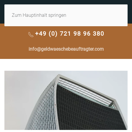
MENÜ
Zum Hauptinhalt springen
+49 (0) 721 98 96 380
info@geldwaeschebeauftragter.com