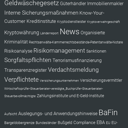
Geldwäschegesetz
Güterhändler
Immobilienmakler
Interne Sicherungsmaßnahmen
Know-Your-
Customer
Kreditinstitute
Kryptodienstleister
Kryptoverwahrgeschäft
News
Kryptowährung
Organisierte
Länderreport
Kriminalität
Rechtsanwälte-Kammerrechtsbeistände-Patentanwälte-Notare
Risikomanagement
Risikoanalyse
Sanktionen
Sorgfaltspflichten
Terrorismusfinanzierung
Verdachtsmeldung
Transparenzregister
Verpflichtete
Versicherungsvermittler
Versicherungsunternehmen
Wirtschaftsprüfer-Steuerberater-vereidigte_Buchprüfer-Steuerberater-
Zahlungsinstitute und E-Geld-Institute
Steuerbevollmächtigte
BaFin
Auslegungs- und Anwendungshinweise
Aufsicht
EBA
Compliance
Bußgeld
EU-
Bargeldobergrenze
Bundesländer
EU