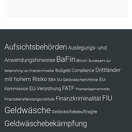
RÜCKRUF ANFORDERN
Aufsichtsbehörden
Auslegungs- und
BaFin
Anwendungshinweise
Bitcoin
Bundesamt zur
Drittländer
Compliance
Bußgeld
Bekämpfung von Finanzkriminalität
mit hohem Risiko
EU-
EBA
EU-Geldwäscherichtlinie
FATF
Kommission
EU-Verordnung
Finanzanlagenvermittler
FIU
Finanzkriminalität
Finanzdienstleistungsinstitute
Geldwäsche
Geldwäschebeauftragter
Geldwäschebekämpfung