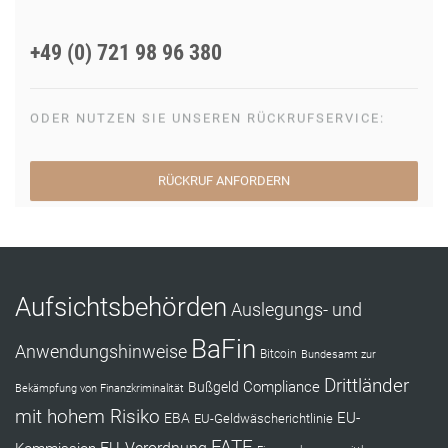
+49 (0) 721 98 96 380
ODER NUTZEN SIE UNSEREN RÜCKRUFSERVICE:
RÜCKRUF ANFORDERN
Aufsichtsbehörden
Auslegungs- und
BaFin
Anwendungshinweise
Bitcoin
Bundesamt zur
Drittländer
Compliance
Bußgeld
Bekämpfung von Finanzkriminalität
mit hohem Risiko
EU-
EBA
EU-Geldwäscherichtlinie
FATF