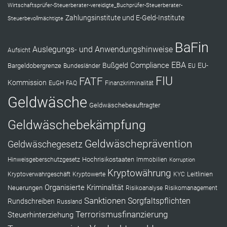
Wirtschaftsprüfer-Steuerberater-vereidigte_Buchprüfer-Steuerberater-
Zahlungsinstitute und E-Geld-Institute
Steuerbevollmächtigte
BaFin
Auslegungs- und Anwendungshinweise
Aufsicht
EBA
Compliance
Bußgeld
EU-
Bargeldobergrenze
Bundesländer
EU
FIU
FATF
Kommission
EuGH
FAQ
Finanzkriminalität
Geldwäsche
Geldwäschebeauftragter
Geldwäschebekämpfung
Geldwäscheprävention
Geldwäschegesetz
Hochrisikostaaten
Hinweisgeberschutzgesetz
Immobilien
Korruption
Kryptowährung
Leitlinien
Kryptoverwahrgeschäft
Kryptowerte
KYC
Organisierte Kriminalität
Neuerungen
Risikoanalyse
Risikomanagement
Sanktionen
Sorgfaltspflichten
Rundschreiben
Russland
Terrorismusfinanzierung
Steuerhinterziehung