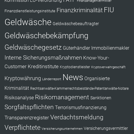
Kommission
EU-Verordnung
Finanzanlagenvermittler
FIU
Finanzkriminalität
Finanzdienstleistungsinstitute
Geldwäsche
Geldwäschebeauftragter
Geldwäschebekämpfung
Geldwäschegesetz
Güterhändler
Immobilienmakler
Interne Sicherungsmaßnahmen
Know-Your-
Customer
Kreditinstitute
Kryptodienstleister
Kryptoverwahrgeschäft
News
Kryptowährung
Organisierte
Länderreport
Kriminalität
Rechtsanwälte-Kammerrechtsbeistände-Patentanwälte-Notare
Risikomanagement
Risikoanalyse
Sanktionen
Sorgfaltspflichten
Terrorismusfinanzierung
Verdachtsmeldung
Transparenzregister
Verpflichtete
Versicherungsvermittler
Versicherungsunternehmen