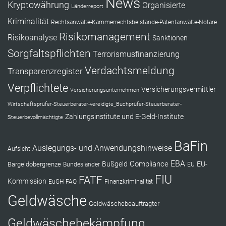
News
Kryptowährung
Organisierte
Länderreport
Kriminalität
Rechtsanwälte-Kammerrechtsbeistände-Patentanwälte-Notare
Risikomanagement
Risikoanalyse
Sanktionen
Sorgfaltspflichten
Terrorismusfinanzierung
Verdachtsmeldung
Transparenzregister
Verpflichtete
Versicherungsvermittler
Versicherungsunternehmen
Wirtschaftsprüfer-Steuerberater-vereidigte_Buchprüfer-Steuerberater-
Zahlungsinstitute und E-Geld-Institute
Steuerbevollmächtigte
BaFin
Auslegungs- und Anwendungshinweise
Aufsicht
EBA
Compliance
Bußgeld
EU-
Bargeldobergrenze
Bundesländer
EU
FIU
FATF
Kommission
EuGH
FAQ
Finanzkriminalität
Geldwäsche
Geldwäschebeauftragter
Geldwäschebekämpfung