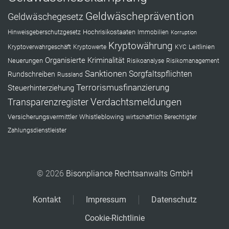
Geldwäscheprävention
Geldwäschegesetz
Hochrisikostaaten
Hinweisgeberschutzgesetz
Immobilien
Korruption
Kryptowährung
Leitlinien
Kryptoverwahrgeschäft
Kryptowerte
KYC
Organisierte Kriminalität
Neuerungen
Risikoanalyse
Risikomanagement
Sanktionen
Sorgfaltspflichten
Rundschreiben
Russland
Terrorismusfinanzierung
Steuerhinterziehung
Verdachtsmeldungen
Transparenzregister
Versicherungsvermittler
Whistleblowing
wirtschaftlich Berechtigter
Zahlungsdienstleister
© 2026
Bisonpliance Rechtsanwalts GmbH
Kontakt
Impressum
Datenschutz
Cookie-Richtlinie