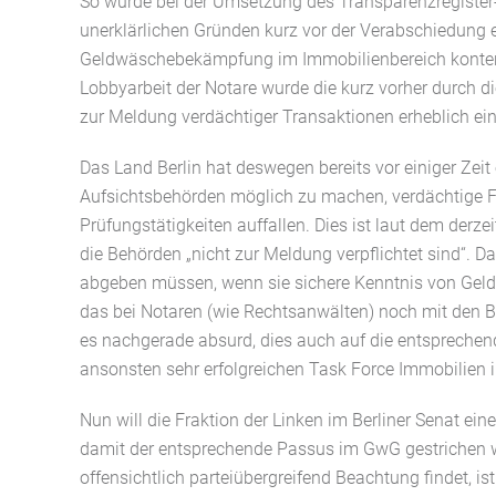
So wurde bei der Umsetzung des Transparenzregister
unerklärlichen Gründen kurz vor der Verabschiedun
Geldwäschebekämpfung im Immobilienbereich konterk
Lobbyarbeit der Notare wurde die kurz vorher durch d
zur Meldung verdächtiger Transaktionen erheblich ei
Das Land Berlin hat deswegen bereits vor einiger Zeit
Aufsichtsbehörden möglich zu machen, verdächtige Fä
Prüfungstätigkeiten auffallen. Dies ist laut dem derz
die Behörden „nicht zur Meldung verpflichtet sind“. D
abgeben müssen, wenn sie sichere Kenntnis von Gel
das bei Notaren (wie Rechtsanwälten) noch mit den 
es nachgerade absurd, dies auch auf die entsprechen
ansonsten sehr erfolgreichen Task Force Immobilien i
Nun will die Fraktion der Linken im Berliner Senat ein
damit der entsprechende Passus im GwG gestrichen
offensichtlich parteiübergreifend Beachtung findet, 