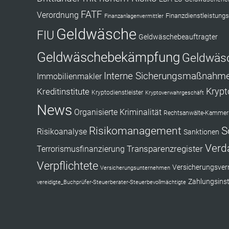
FATF
Verordnung
Finanzdienstleistungs
Finanzanlagenvermittler
Geldwäsche
FIU
Geldwäschebeauftragter
Geldwäschebekämpfung
Geldwäs
Interne Sicherungsmaßnahm
Immobilienmakler
Kryp
Kreditinstitute
Kryptodienstleister
Kryptoverwahrgeschäft
News
Organisierte Kriminalität
Rechtsanwälte-Kammerr
Risikomanagement
S
Risikoanalyse
Sanktionen
Verd
Transparenzregister
Terrorismusfinanzierung
Verpflichtete
Versicherungsverm
Versicherungsunternehmen
Zahlungsinst
vereidigte_Buchprüfer-Steuerberater-Steuerbevollmächtigte