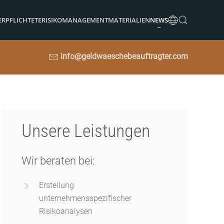
ERPFLICHTETE
RISIKOMANAGEMENT
MATERIALIEN
NEWS
info@geldwaeschebeauftragter.com
Unsere Leistungen
Wir beraten bei:
Erstellung
unternehmensspezifischer
Risikoanalysen