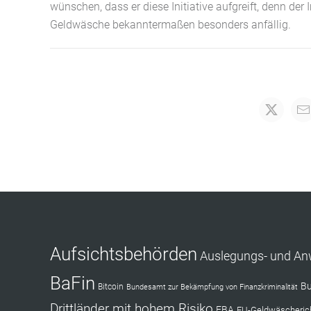
wünschen, dass er diese Initiative aufgreift, denn der
Geldwäsche bekanntermaßen besonders anfällig.
Aufsichtsbehörden
Auslegungs- und A
BaFin
Bu
Bitcoin
Bundesamt zur Bekämpfung von Finanzkriminalität
Drittländer mit hohem Risiko
EBA
EU-Geldwäscherich