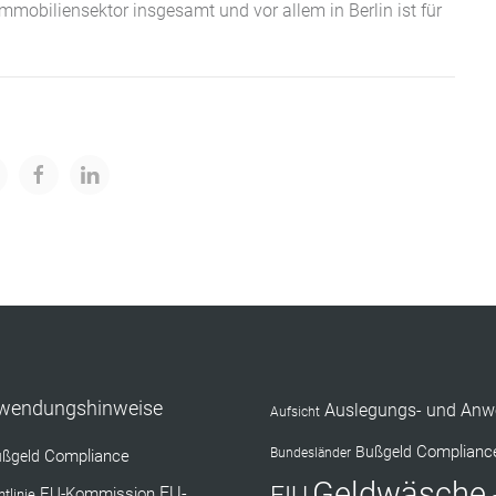
 Immobiliensektor insgesamt und vor allem in Berlin ist für
nwendungshinweise
Auslegungs- und Anw
Aufsicht
Complianc
Bußgeld
Bundesländer
Compliance
ßgeld
Geldwäsche
EU-Kommission
EU-
tlinie