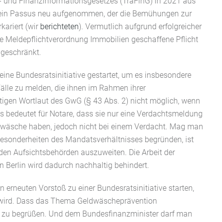
- und Finanzinformationsgesetzes (TraFinG) in 2021 aus
g ein Passus neu aufgenommen, der die Bemühungen zur
ariert (wir
berichteten
). Vermutlich aufgrund erfolgreicher
ie Meldepflichtverordnung Immobilien geschaffene Pflicht
ngeschränkt.
 eine Bundesratsinitiative gestartet, um es insbesondere
lle zu melden, die ihnen im Rahmen ihrer
eitigen Wortlaut des GwG (§ 43 Abs. 2) nicht möglich, wenn
as bedeutet für Notare, dass sie nur eine Verdachtsmeldung
dwäsche haben, jedoch nicht bei einem Verdacht. Mag man
Besonderheiten des Mandatsverhältnisses begründen, ist
den Aufsichtsbehörden auszuweiten. Die Arbeit der
n Berlin wird dadurch nachhaltig behindert.
en erneuten Vorstoß zu einer Bundesratsinitiative starten,
 wird. Dass das Thema Geldwäscheprävention
ist zu begrüßen. Und dem Bundesfinanzminister darf man