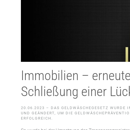
Immobilien – erneute
Schließung einer Lü
20.06.2023 – DAS GELDWÄSCHEGESETZ WURDE 
UND GEÄNDERT, UM DIE GELDWÄSCHEPRÄVENTION
ERFOLGREICH.