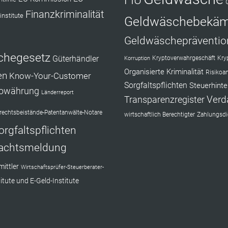
FIU
Finanzkriminalität
institute
Geldwäschebekä
Geldwäschepräventio
chegesetz
Güterhändler
Kryptoverwahrgeschäft
Kry
Korruption
Organisierte Kriminalität
Risikoa
en
Know-Your-Customer
Sorgfaltspflichten
Steuerhinte
towährung
Länderreport
Verd
Transparenzregister
echtsbeistände-Patentanwälte-Notare
wirtschaftlich Berechtigter
Zahlungsdie
orgfaltspflichten
achtsmeldung
ittler
Wirtschaftsprüfer-Steuerberater-
itute und E-Geld-Institute