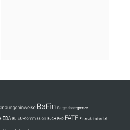
BaFin
endungshinweise
Bargeldobergrenze
FATF
EBA
e
EU-Kommission
EU
EuGH
FAQ
Finanzkriminalität