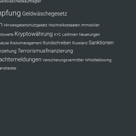
Geldwäschebeauftragter
mpfung
Geldwäschegesetz
n
Hochrisikostaaten
Hinweisgeberschutzgesetz
Immobilien
Kryptowährung
Leitlinien
Neuerungen
ptowerte
KYC
Sanktionen
Rundschreiben
nalyse
Risikomanagement
Russland
Terrorismusfinanzierung
rziehung
achtsmeldungen
Versicherungsvermittler
Whistleblowing
nstleister