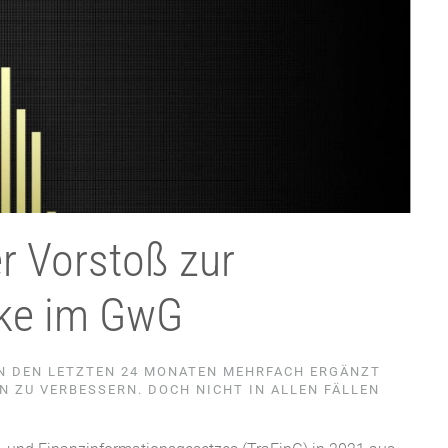
r Vorstoß zur
cke im GwG
IN DEN LETZTEN 24 MONATEN MEHRFACH ERGÄNZT
 ZU VERBESSERN. DOCH NICHT IN ALLEN FÄLLEN