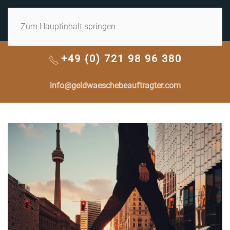
MENÜ
Zum Hauptinhalt springen
+49 (0) 721 98 96 380
info@geldwaeschebeauftragter.com