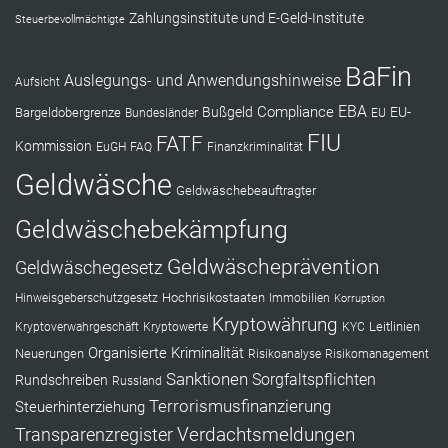
Zahlungsinstitute und E-Geld-Institute
Steuerbevollmächtigte
BaFin
Auslegungs- und Anwendungshinweise
Aufsicht
EBA
Compliance
Bußgeld
EU-
Bargeldobergrenze
Bundesländer
EU
FIU
FATF
Kommission
EuGH
FAQ
Finanzkriminalität
Geldwäsche
Geldwäschebeauftragter
Geldwäschebekämpfung
Geldwäscheprävention
Geldwäschegesetz
Hochrisikostaaten
Hinweisgeberschutzgesetz
Immobilien
Korruption
Kryptowährung
Leitlinien
Kryptoverwahrgeschäft
Kryptowerte
KYC
Organisierte Kriminalität
Neuerungen
Risikoanalyse
Risikomanagement
Sanktionen
Sorgfaltspflichten
Rundschreiben
Russland
Terrorismusfinanzierung
Steuerhinterziehung
Verdachtsmeldungen
Transparenzregister