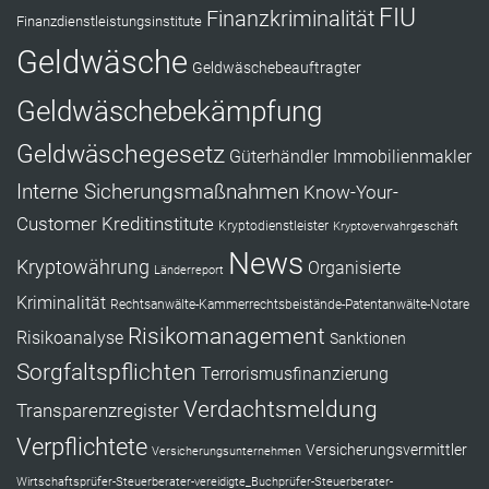
FIU
Finanzkriminalität
Finanzdienstleistungsinstitute
Geldwäsche
Geldwäschebeauftragter
Geldwäschebekämpfung
Geldwäschegesetz
Güterhändler
Immobilienmakler
Interne Sicherungsmaßnahmen
Know-Your-
Customer
Kreditinstitute
Kryptodienstleister
Kryptoverwahrgeschäft
News
Kryptowährung
Organisierte
Länderreport
Kriminalität
Rechtsanwälte-Kammerrechtsbeistände-Patentanwälte-Notare
Risikomanagement
Risikoanalyse
Sanktionen
Sorgfaltspflichten
Terrorismusfinanzierung
Verdachtsmeldung
Transparenzregister
Verpflichtete
Versicherungsvermittler
Versicherungsunternehmen
Wirtschaftsprüfer-Steuerberater-vereidigte_Buchprüfer-Steuerberater-