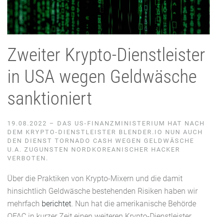
Zweiter Krypto-Dienstleister
in USA wegen Geldwäsche
sanktioniert
19.08.2022 – DAS US-FINANZMINISTERIUM HAT NACH
DEM KRYPTO-DIENSTLEISTER BLENDER.IO NUN AUCH
DEN DIENST TORNADO CASH WEGEN GELDWÄSCHE
U.A. ZUGUNSTEN NORDKOREANISCHER HACKER
VERBOTEN.
Über die Praktiken von Krypto-Mixern und die damit
hinsichtlich Geldwäsche bestehenden Risiken haben wir
mehrfach
berichtet
. Nun hat die amerikanische Behörde
OFAC in kurzer Zeit einen weiteren Krypto-Dienstleister,