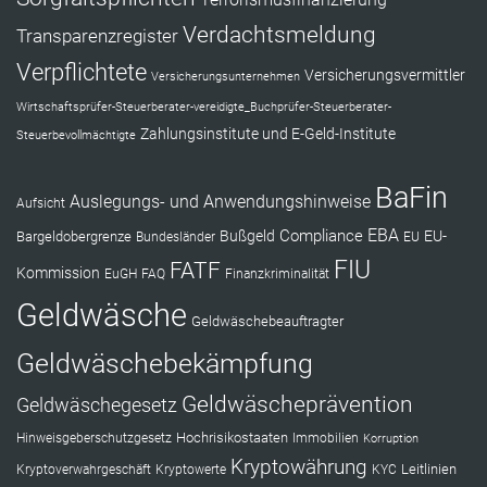
Verdachtsmeldung
Transparenzregister
Verpflichtete
Versicherungsvermittler
Versicherungsunternehmen
Wirtschaftsprüfer-Steuerberater-vereidigte_Buchprüfer-Steuerberater-
Zahlungsinstitute und E-Geld-Institute
Steuerbevollmächtigte
BaFin
Auslegungs- und Anwendungshinweise
Aufsicht
EBA
Compliance
Bußgeld
EU-
Bargeldobergrenze
Bundesländer
EU
FIU
FATF
Kommission
EuGH
FAQ
Finanzkriminalität
Geldwäsche
Geldwäschebeauftragter
Geldwäschebekämpfung
Geldwäscheprävention
Geldwäschegesetz
Hochrisikostaaten
Hinweisgeberschutzgesetz
Immobilien
Korruption
Kryptowährung
Leitlinien
Kryptoverwahrgeschäft
Kryptowerte
KYC