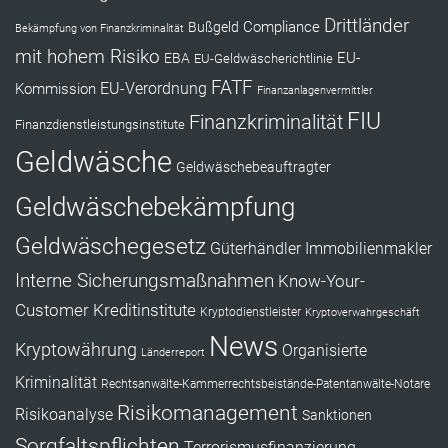
Drittländer
Compliance
Bußgeld
Bekämpfung von Finanzkriminalität
mit hohem Risiko
EU-
EBA
EU-Geldwäscherichtlinie
FATF
Kommission
EU-Verordnung
Finanzanlagenvermittler
FIU
Finanzkriminalität
Finanzdienstleistungsinstitute
Geldwäsche
Geldwäschebeauftragter
Geldwäschebekämpfung
Geldwäschegesetz
Güterhändler
Immobilienmakler
Interne Sicherungsmaßnahmen
Know-Your-
Customer
Kreditinstitute
Kryptodienstleister
Kryptoverwahrgeschäft
News
Kryptowährung
Organisierte
Länderreport
Kriminalität
Rechtsanwälte-Kammerrechtsbeistände-Patentanwälte-Notare
Risikomanagement
Risikoanalyse
Sanktionen
Sorgfaltspflichten
Terrorismusfinanzierung