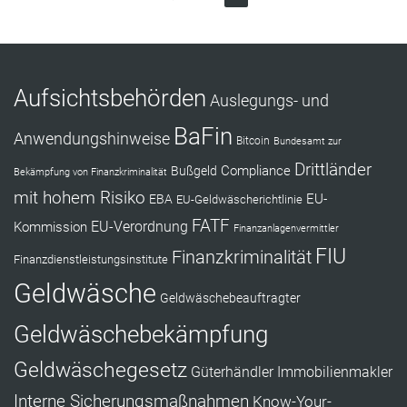
Aufsichtsbehörden
Auslegungs- und
BaFin
Anwendungshinweise
Bitcoin
Bundesamt zur
Drittländer
Compliance
Bußgeld
Bekämpfung von Finanzkriminalität
mit hohem Risiko
EU-
EBA
EU-Geldwäscherichtlinie
FATF
Kommission
EU-Verordnung
Finanzanlagenvermittler
FIU
Finanzkriminalität
Finanzdienstleistungsinstitute
Geldwäsche
Geldwäschebeauftragter
Geldwäschebekämpfung
Geldwäschegesetz
Güterhändler
Immobilienmakler
Interne Sicherungsmaßnahmen
Know-Your-