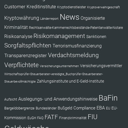
Customer
Kreditinstitute
Kryptodienstleister
Kryptoverwahrgeschäft
News
Kryptowährung
Organisierte
Länderreport
Kriminalität
Rechtsanwälte-Kammerrechtsbeistände-Patentanwälte-Notare
Risikomanagement
Risikoanalyse
Sanktionen
Sorgfaltspflichten
Terrorismusfinanzierung
Verdachtsmeldung
Transparenzregister
Verpflichtete
Versicherungsvermittler
Versicherungsunternehmen
Wirtschaftsprüfer-Steuerberater-vereidigte_Buchprüfer-Steuerberater-
Zahlungsinstitute und E-Geld-Institute
Steuerbevollmächtigte
BaFin
Auslegungs- und Anwendungshinweise
Aufsicht
EBA
Compliance
Bußgeld
EU-
Bargeldobergrenze
Bundesländer
EU
FIU
FATF
Kommission
EuGH
FAQ
Finanzkriminalität