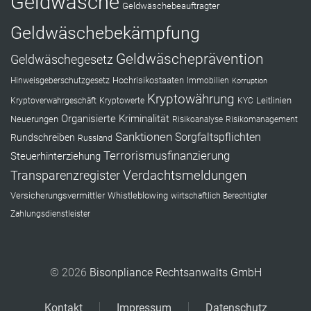
Geldwäsche
Geldwäschebeauftragter
Geldwäschebekämpfung
Geldwäscheprävention
Geldwäschegesetz
Hochrisikostaaten
Hinweisgeberschutzgesetz
Immobilien
Korruption
Kryptowährung
Leitlinien
Kryptoverwahrgeschäft
Kryptowerte
KYC
Organisierte Kriminalität
Neuerungen
Risikoanalyse
Risikomanagement
Sanktionen
Sorgfaltspflichten
Rundschreiben
Russland
Terrorismusfinanzierung
Steuerhinterziehung
Verdachtsmeldungen
Transparenzregister
Versicherungsvermittler
Whistleblowing
wirtschaftlich Berechtigter
Zahlungsdienstleister
© 2026
Bisonpliance Rechtsanwalts GmbH
Kontakt
Impressum
Datenschutz